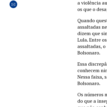
a violência 
os que o des
Quando quest
assaltadas ne
dizem que sim
Lula. Entre 
assaltadas, o
Bolsonaro.
Essa discrepâ
conhecem nin
Nessa faixa, 
Bolsonaro.
Os números m
do que a inse