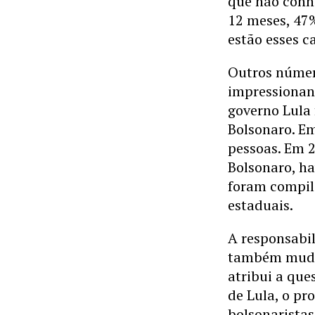
que não conh
12 meses, 47
estão esses c
Outros númer
impressionant
governo Lula
Bolsonaro. E
pessoas. Em 
Bolsonaro, ha
foram compila
estaduais.
A responsabi
também muda 
atribui a que
de Lula, o pr
bolsonaristas