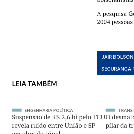
A pesquisa
G
2004 pessoas 
JAIR BOLSO
SEGURANÇA 
LEIA TAMBÉM
ENGENHARIA POLÍTICA
TRANSI
Suspensão de R$ 2,6 bi pelo TCU
O desmat
revela ruído entre União e SP
pilar da t
em obra do túnel