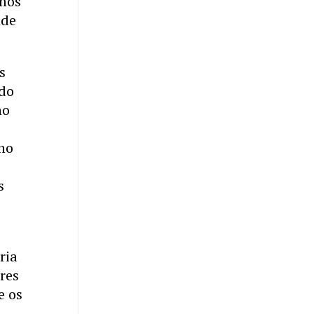
imos
nde
s
 do
no
rno
s
ria
res
e os