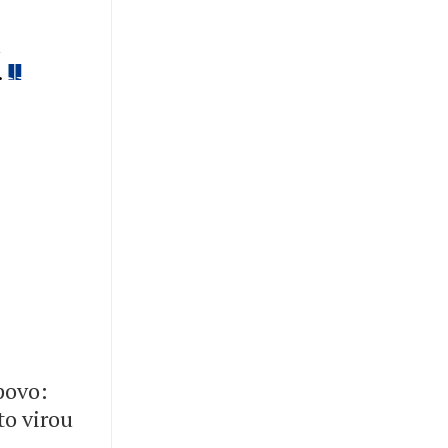
m
.
 povo:
to virou