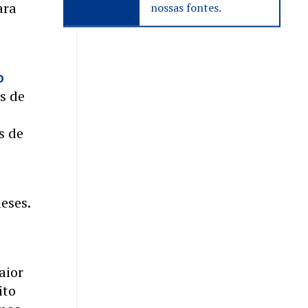
ara
nossas fontes.
o
s de
s de
eses.
aior
ito