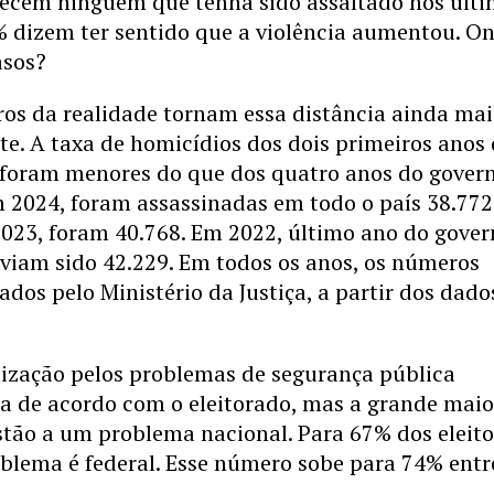
ecem ninguém que tenha sido assaltado nos últ
% dizem ter sentido que a violência aumentou. O
asos?
os da realidade tornam essa distância ainda mai
e. A taxa de homicídios dos dois primeiros anos
 foram menores do que dos quatro anos do gover
m 2024, foram assassinadas em todo o país 38.772
2023, foram 40.768. Em 2022, último ano do gove
viam sido 42.229. Em todos os anos, os números
dos pelo Ministério da Justiça, a partir dos dado
lização pelos problemas de segurança pública
de acordo com o eleitorado, mas a grande maio
stão a um problema nacional. Para 67% dos eleito
oblema é federal. Esse número sobe para 74% entr
.