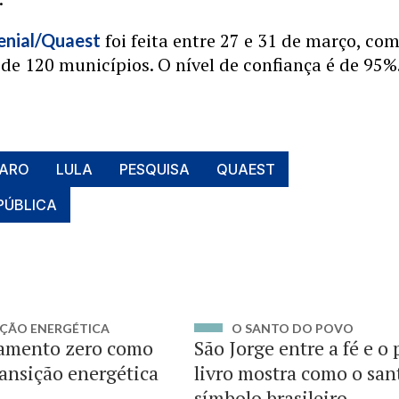
foi feita entre 27 e 31 de março, co
enial/Quaest
de 120 municípios. O nível de confiança é de 95%
NARO
LULA
PESQUISA
QUAEST
PÚBLICA
ÇÃO ENERGÉTICA
O SANTO DO POVO
amento zero como
São Jorge entre a fé e o
ransição energética
livro mostra como o san
símbolo brasileiro