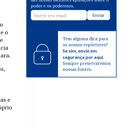
poder e os poderosos.
Enviar
lo
de o
Tem alguma dica para
se
os nossos repórteres?
ncia
Se sim, envie em
ara.
segurança por aqui.
Sempre preservaremos
o,
nossas fontes.
as e
óprio