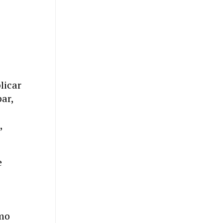
licar
par,
,
e
e
smo