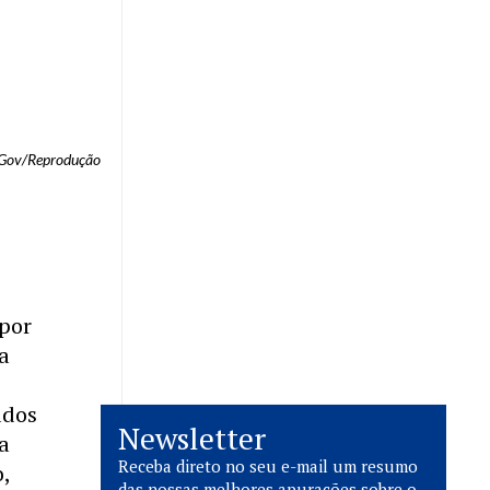
lGov/Reprodução
 por
a
ados
Newsletter
a
Receba direto no seu e-mail um resumo
,
das nossas melhores apurações sobre o