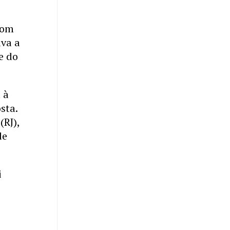
com
ava a
e do
 à
sta.
(RJ),
de
i