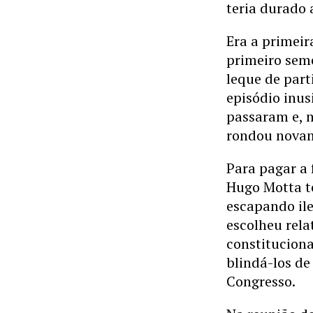
teria durado 
Era a primeir
primeiro seme
leque de part
episódio inu
passaram e, 
rondou novam
Para pagar a 
Hugo Motta 
escapando il
escolheu rela
constituciona
blindá-los de
Congresso.