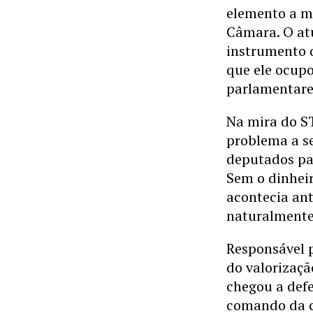
elemento a m
Câmara. O at
instrumento 
que ele ocupo
parlamentare
Na mira do ST
problema a se
deputados par
Sem o dinhei
acontecia an
naturalmente
Responsável p
do valorizaçã
chegou a def
comando da ca