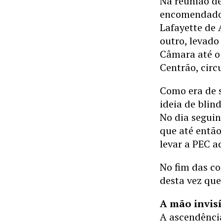
Na reunião de
encomendado 
Lafayette de
outro, levad
Câmara até o 
Centrão, cir
Como era de s
ideia de blin
No dia seguin
que até entã
levar a PEC a
No fim das co
desta vez qu
A mão invisí
A ascendênci