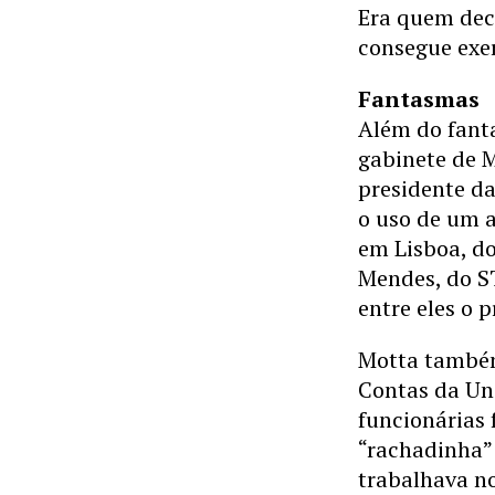
Era quem deci
consegue exer
Fantasmas
Além do fanta
gabinete de 
presidente da
o uso de um a
em Lisboa, do
Mendes, do S
entre eles o p
Motta também
Contas da Un
funcionárias 
“rachadinha”
trabalhava n