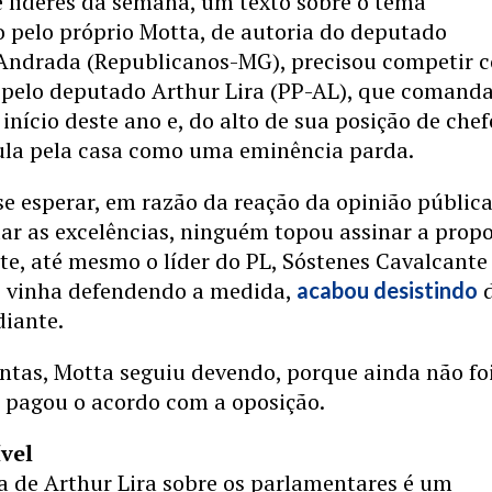
 líderes da semana, um texto sobre o tema
pelo próprio Motta, de autoria do deputado
 Andrada (Republicanos-MG), precisou competir 
o pelo deputado Arthur Lira (PP-AL), que comand
início deste ano e, do alto de sua posição de chef
cula pela casa como uma eminência parda.
e esperar, em razão da reação da opinião pública
dar as excelências, ninguém topou assinar a propo
te, até mesmo o líder do PL, Sóstenes Cavalcante 
o vinha defendendo a medida,
acabou desistindo
diante.
ntas, Motta seguiu devendo, porque ainda não fo
e pagou o acordo com a oposição.
vel
a de Arthur Lira sobre os parlamentares é um