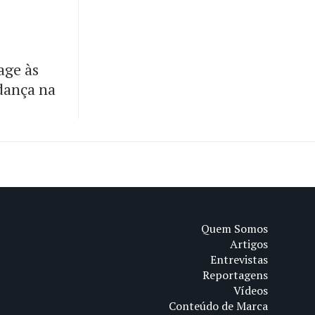
age às
dança na
Quem Somos
Artigos
Entrevistas
Reportagens
Vídeos
Conteúdo de Marca