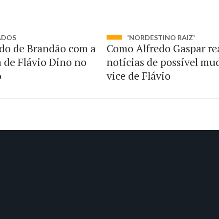
ADOS
'NORDESTINO RAIZ'
do de Brandão com a
Como Alfredo Gaspar re
a de Flávio Dino no
notícias de possível mu
o
vice de Flávio