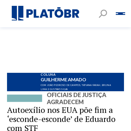
COLUNA
GUILHERME AMADO
COM JOÃO PEDROSO DE CAMPOS, TATIANA FARAH, BRUNA
LIMA E GUSTAVO SILVA
OFICIAIS DE JUSTIÇA
AGRADECEM
Autoexílio nos EUA põe fim a
‘esconde-esconde’ de Eduardo
com STF