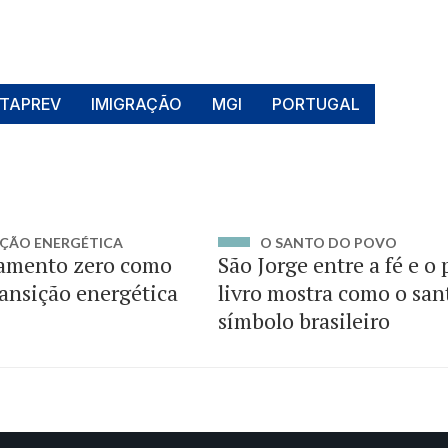
TAPREV
IMIGRAÇÃO
MGI
PORTUGAL
ÇÃO ENERGÉTICA
O SANTO DO POVO
amento zero como
São Jorge entre a fé e o
ransição energética
livro mostra como o san
símbolo brasileiro