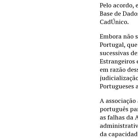
Pelo acordo,
Base de Dados
CadÚnico.
Embora não s
Portugal, que
sucessivas de
Estrangeiros 
em razão dess
judicializaçã
Portugueses 
A associação 
português pa
as falhas da
administrativ
da capacidade