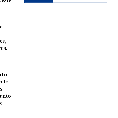
ça
os,
os.
rtir
undo
os
uanto
s