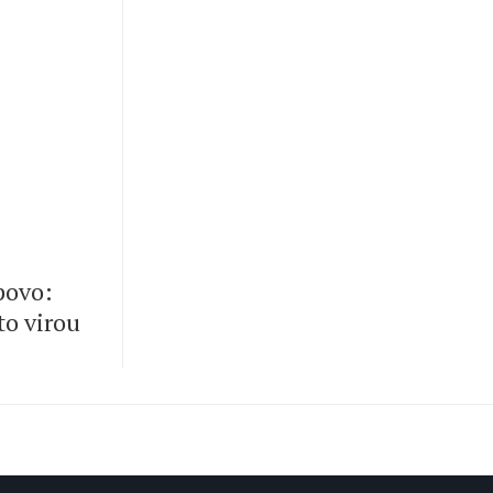
 povo:
to virou