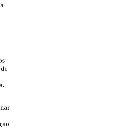
 a
á
os
 de
a.
anar
ação