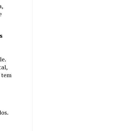
a,
e
s
le.
al,
o tem
dos.