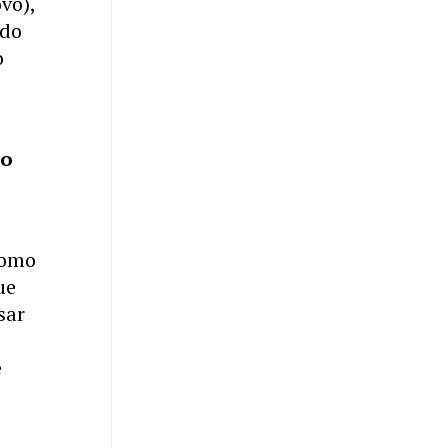
vo),
 do
o
do
como
ue
sar
e