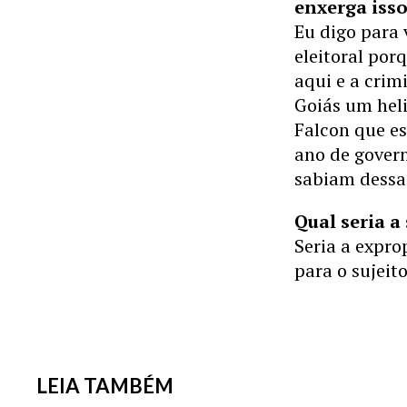
enxerga iss
Eu digo para
eleitoral por
aqui e a crim
Goiás um hel
Falcon que e
ano de gover
sabiam dessa 
Qual seria a
Seria a exprop
para o sujeit
LEIA TAMBÉM