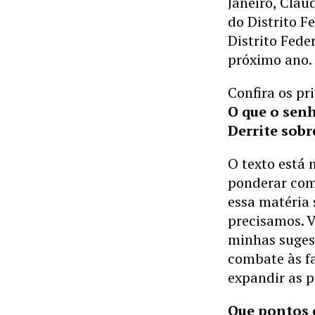
Janeiro, Cláu
do Distrito F
Distrito Fede
próximo ano.
Confira os pr
O que o sen
Derrite sob
O texto está 
ponderar com
essa matéria
precisamos. V
minhas suges
combate às f
expandir as p
Que pontos 