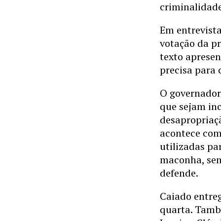
criminalidad
Em entrevist
votação da p
texto apresen
precisa para
O governador
que sejam inc
desapropriaç
acontece com 
utilizadas pa
maconha, sem 
defende.
Caiado entreg
quarta. Tamb