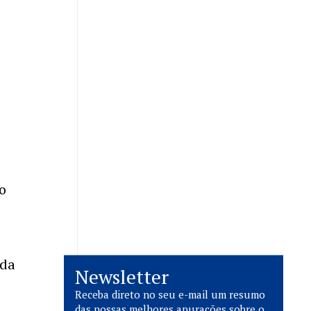
o
 da
Newsletter
Receba direto no seu e-mail um resumo
das nossas melhores apurações sobre o