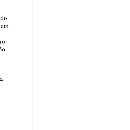
ndo
o em
ro
ão
iz