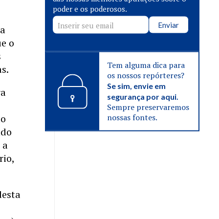
poder e os poderosos.
Enviar
 a
ue o
s
Tem alguma dica para
s.
os nossos repórteres?
Se sim, envie em
ra
segurança por aqui.
Sempre preservaremos
nossas fontes.
mo
ndo
 a
rio,
esta