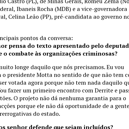
dio Castro (PL), de Minas Gerais, Romeu Zema (No
ederal, Ibaneis Rocha (MDB) e a vice-governadora
ral, Celina Leão (PP), pré-candidata ao governo n
incipais pontos da conversa:
hor pensa do texto apresentado pelo deputa
re o combate às organizações criminosas?
muito longe daquilo que nós precisamos. Eu vou
 o presidente Motta no sentido de que não tem 
 ser votada agora porque não tem nada daquilo q
ou fazer um primeiro encontro com Derrite e pas
tões. O projeto não dá nenhuma garantia para o
acções porque ele não dá oportunidade de a gent
rerrogativas do estado.
os senhor defende que sejam incluídos?