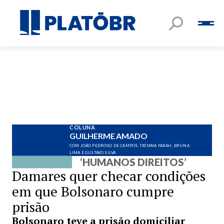
COLUNA
GUILHERME AMADO
COM JOÃO PEDROSO DE CAMPOS, TATIANA FARAH, BRUNA
LIMA E GUSTAVO SILVA
‘HUMANOS DIREITOS’
Damares quer checar condições
em que Bolsonaro cumpre
prisão
Bolsonaro teve a prisão domiciliar