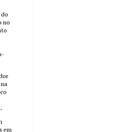
 do
o no
ato
o-
dor
 na
ico
.
m
os em