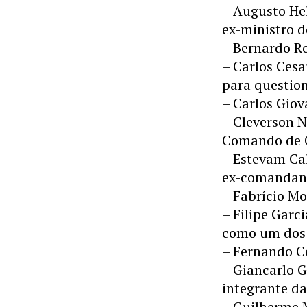
– Augusto Hel
ex-ministro d
– Bernardo Ro
– Carlos Ces
para question
– Carlos Giov
– Cleverson N
Comando de O
– Estevam Cal
ex-comandant
– Fabrício Mo
– Filipe Garc
como um dos 
– Fernando Ce
– Giancarlo 
integrante d
– Guilherme M