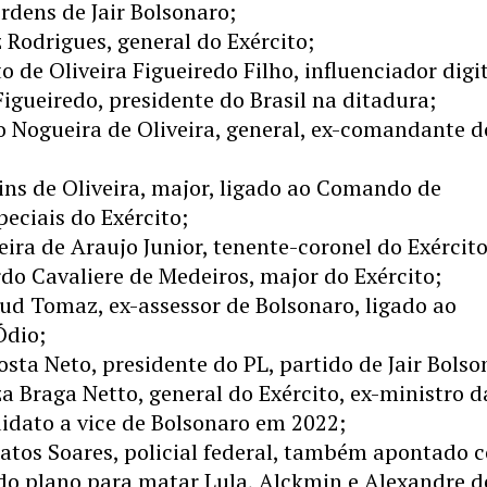
rdens de Jair Bolsonaro;
z Rodrigues, general do Exército;
o de Oliveira Figueiredo Filho, influenciador digit
Figueiredo, presidente do Brasil na ditadura;
o Nogueira de Oliveira, general, ex-comandante d
ins de Oliveira, major, ligado ao Comando de
eciais do Exército;
eira de Araujo Junior, tenente-coronel do Exército
rdo Cavaliere de Medeiros, major do Exército;
ud Tomaz, ex-assessor de Bolsonaro, ligado ao
Ódio;
sta Neto, presidente do PL, partido de Jair Bolso
a Braga Netto, general do Exército, ex-ministro d
idato a vice de Bolsonaro em 2022;
atos Soares, policial federal, também apontado 
do plano para matar Lula, Alckmin e Alexandre d