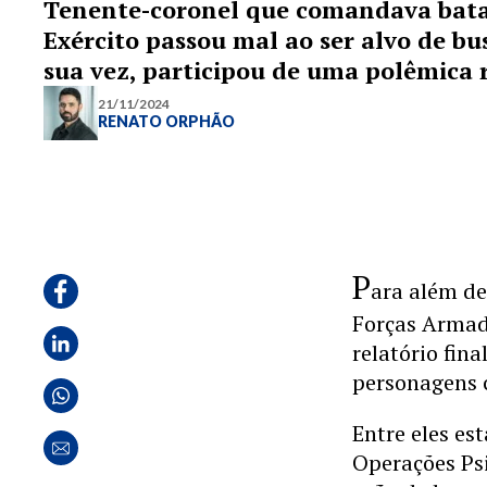
Tenente-coronel que comandava batal
Exército passou mal ao ser alvo de bu
sua vez, participou de uma polêmica
21/11/2024
RENATO ORPHÃO
P
ara além de 
Forças Armada
relatório fin
personagens 
Entre eles es
Operações Psi