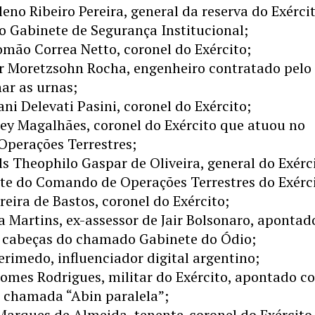
eno Ribeiro Pereira, general da reserva do Exérci
o Gabinete de Segurança Institucional;
mão Correa Netto, coronel do Exército;
ar Moretzsohn Rocha, engenheiro contratado pelo
ar as urnas;
ani Delevati Pasini, coronel do Exército;
ey Magalhães, coronel do Exército que atuou no
perações Terrestres;
s Theophilo Gaspar de Oliveira, general do Exérci
e do Comando de Operações Terrestres do Exérci
reira de Bastos, coronel do Exército;
ia Martins, ex-assessor de Jair Bolsonaro, apontad
cabeças do chamado Gabinete do Ódio;
rimedo, influenciador digital argentino;
Gomes Rodrigues, militar do Exército, apontado 
a chamada “Abin paralela”;
arques de Almeida, tenente-coronel do Exército,