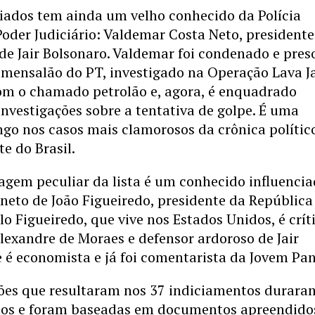
ciados tem ainda um velho conhecido da Polícia
Poder Judiciário: Valdemar Costa Neto, presidente
 de Jair Bolsonaro. Valdemar foi condenado e pres
 mensalão do PT, investigado na Operação Lava J
com o chamado petrolão e, agora, é enquadrado
vestigações sobre a tentativa de golpe. É uma
ngo nos casos mais clamorosos da crônica polític
te do Brasil.
agem peculiar da lista é um conhecido influencia
 neto de João Figueiredo, presidente da República
lo Figueiredo, que vive nos Estados Unidos, é crít
lexandre de Moraes e defensor ardoroso de Jair
e é economista e já foi comentarista da Jovem Pan
ções que resultaram nos 37 indiciamentos durara
nos e foram baseadas em documentos apreendid