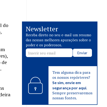
l do
Newsletter
,
Receba direto no seu e-mail um resumo
das nossas melhores apurações sobre o
poder e os poderosos.
 um
Enviar
es),
o de
.
Tem alguma dica para
os nossos repórteres?
Se sim, envie em
ns
segurança por aqui.
Sempre preservaremos
deira
nossas fontes.