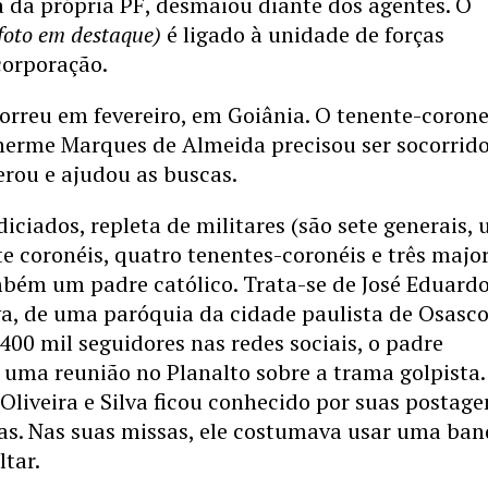
 da própria PF, desmaiou diante dos agentes. O
foto em destaque)
é ligado à unidade de forças
corporação.
orreu em fevereiro, em Goiânia. O tenente-corone
herme Marques de Almeida precisou ser socorrido
rou e ajudou as buscas.
ndiciados, repleta de militares (são sete generais,
te coronéis, quatro tenentes-coronéis e três major
mbém um padre católico. Trata-se de José Eduard
lva, de uma paróquia da cidade paulista de Osasco
00 mil seguidores nas redes sociais, o padre
 uma reunião no Planalto sobre a trama golpista.
 Oliveira e Silva ficou conhecido por suas postage
as. Nas suas missas, ele costumava usar uma ban
ltar.