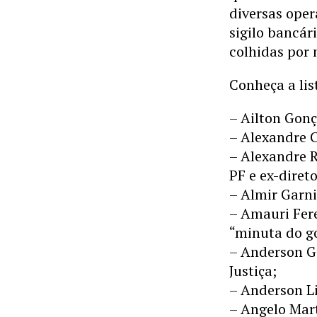
diversas oper
sigilo bancári
colhidas por
Conheça a li
– Ailton Gonç
– Alexandre C
– Alexandre 
PF e ex-diret
– Almir Garn
– Amauri Fer
“minuta do g
– Anderson Gu
Justiça;
– Anderson Li
– Angelo Mart