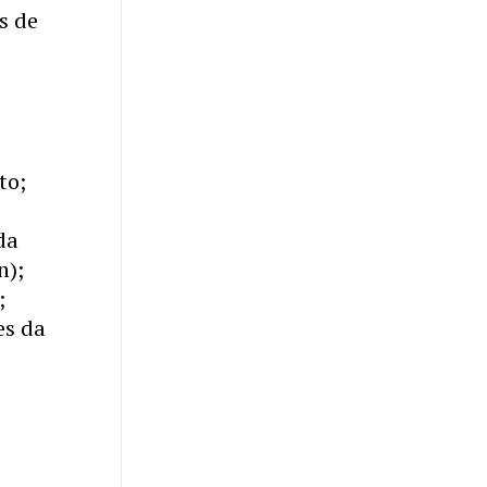
s de
to;
da
n);
;
es da