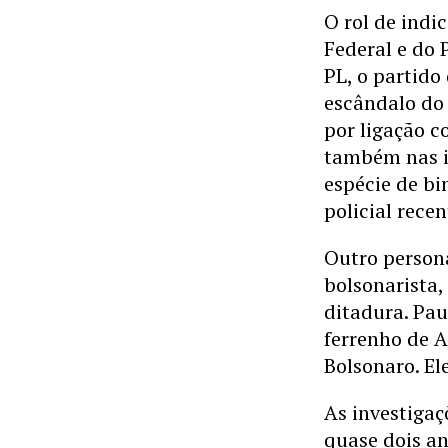
O rol de indi
Federal e do 
PL, o partido
escândalo do
por ligação 
também nas in
espécie de bi
policial recen
Outro person
bolsonarista,
ditadura. Pau
ferrenho de A
Bolsonaro. El
As investiga
quase dois a