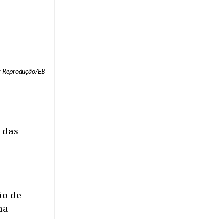
: Reprodução/EB
e das
ão de
ma