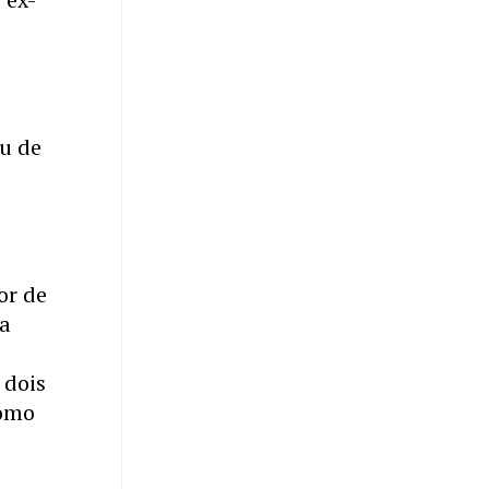
ou de
or de
ia
 dois
como