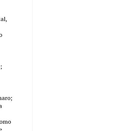
al,
o
;
naro;
a
como
e