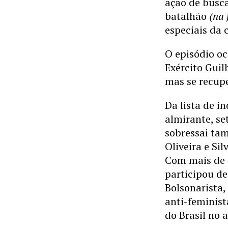
ação de busca
batalhão
(na 
especiais da 
O episódio oc
Exército Guil
mas se recupe
Da lista de i
almirante, se
sobressai ta
Oliveira e Si
Com mais de 4
participou de
Bolsonarista,
anti-feminist
do Brasil no a