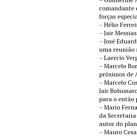
comandante d
forças especia
– Hélio Ferre
– Jair Messia
– José Eduard
uma reunião n
– Laercio Verg
– Marcelo Bor
próximos de 
– Marcelo Cos
Jair Bolsonar
para o então 
– Mario Ferna
da Secretari
autor do pla
– Mauro Cesar