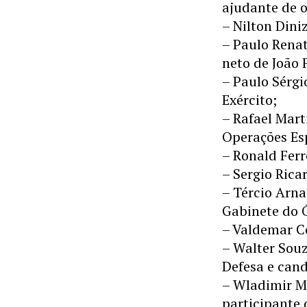
ajudante de o
– Nilton Dini
– Paulo Renat
neto de João 
– Paulo Sérgi
Exército;
– Rafael Mart
Operações Esp
– Ronald Ferr
– Sergio Rica
– Tércio Arna
Gabinete do 
– Valdemar Co
– Walter Souz
Defesa e cand
– Wladimir M
participante 