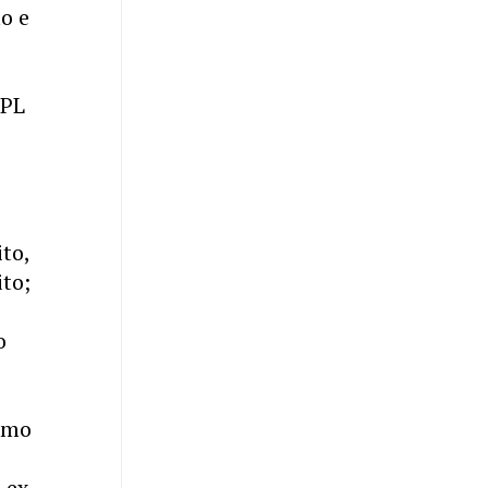
to e
 PL
to,
to;
o
como
 ex-