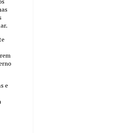
os
has
s
ar.
te
orrem
verno
s e
a