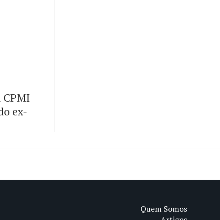
u CPMI
 do ex-
Quem Somos
Artigos