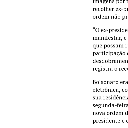
imagens por t
recolher ex-p
ordem não pr
“O ex-preside
manifestar, e
que possam r
participação 
desdobramento
registra o re
Bolsonaro era
eletrônica, c
sua residênci
segunda-feira
nova ordem de
presidente e 