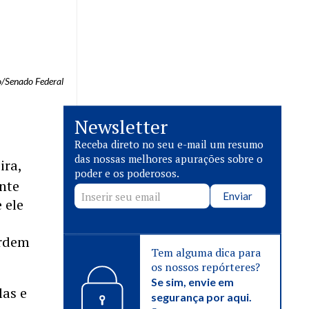
o/Senado Federal
Newsletter
Receba direto no seu e-mail um resumo
das nossas melhores apurações sobre o
ira,
poder e os poderosos.
nte
Enviar
 ele
ordem
Tem alguma dica para
os nossos repórteres?
Se sim, envie em
las e
segurança por aqui.