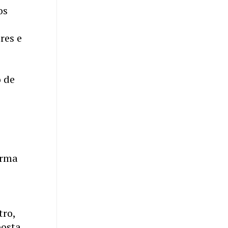
os
res e
o de
orma
tro,
posta