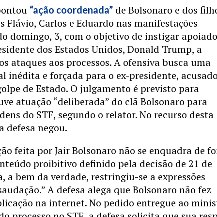
pontou
de Bolsonaro e dos filh
“ação coordenada”
 Flávio, Carlos e Eduardo nas manifestações
o domingo, 3, com o objetivo de instigar apoiado
sidente dos Estados Unidos, Donald Trump, a
os ataques aos processos. A ofensiva busca uma
ial inédita e forçada para o ex-presidente, acusad
golpe de Estado. O julgamento é previsto para
uve atuação “deliberada” do clã Bolsonaro para
rdens do STF, segundo o relator. No recurso desta
 a defesa negou.
ão feita por Jair Bolsonaro não se enquadra de f
teúdo proibitivo definido pela decisão de 21 de
la, a bem da verdade, restringiu-se a expressões
saudação.” A defesa alega que Bolsonaro não fez
icação na internet. No pedido entregue ao minis
 do processo no STF, a defesa solicita que sua res