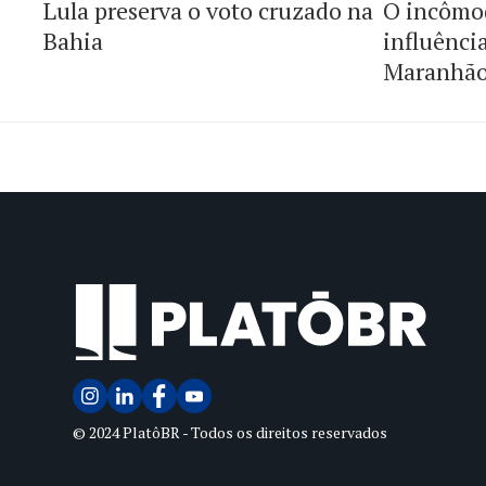
Lula preserva o voto cruzado na
O incômo
Bahia
influênci
Maranhã
© 2024 PlatôBR - Todos os direitos reservados