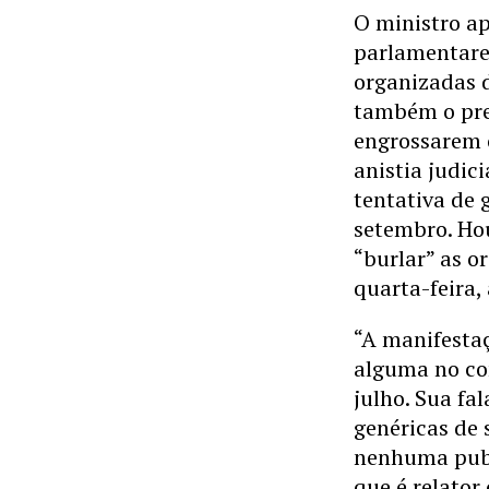
O ministro a
parlamentares
organizadas d
também o pre
engrossarem 
anistia judic
tentativa de 
setembro. Ho
“burlar” as o
quarta-feira,
“A manifestaç
alguma no con
julho. Sua fa
genéricas de 
nenhuma publ
que é relator