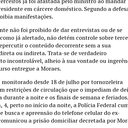
erceiros já foi afastada pelo ministro ao mandar
residente em cárcere doméstico. Segundo a defesa
oibia manifestações.
nte não foi proibido de dar entrevistas ou de se
 como já alertado, não detém controle sobre terce
epercutir o conteúdo decorrente sem a sua
direta ou indireta. Trata-se de verdadeiro
 incontrolável, alheio à sua vontade ou ingerên
curso entregue a Moraes.
 monitorado desde 18 de julho por tornozeleira
om restrições de circulação que o impediam de de
a durante a noite e os finais de semana e feriados
, 4, perto no início da noite, a Polícia Federal cu
 busca e apreensão do telefone celular do ex-
comunicou a prisão domiciliar decretada por Mor