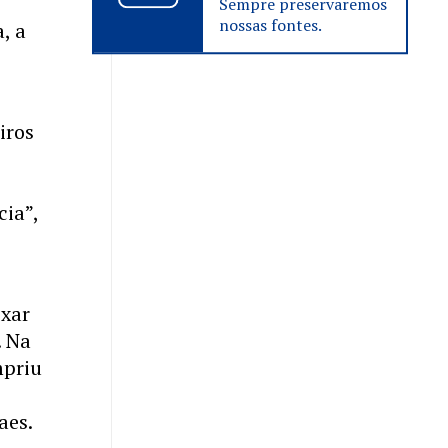
Sempre preservaremos
nossas fontes.
, a
iros
cia”,
ixar
. Na
mpriu
aes.