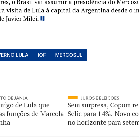
es, o Brasil vai assumir a presidência do Mercosu
ra visita de Lula à capital da Argentina desde o in
 Javier Milei.
ERNO LULA
IOF
MERCOSUL
TO DE JANJA
JUROS E ELEIÇÕES
migo de Lula que
Sem surpresa, Copom r
as funções de Marcola
Selic para 14%. Novo co
nha
no horizonte para sete