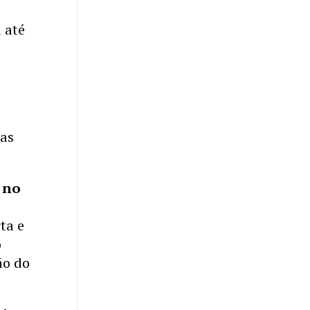
 até
mas
 no
ta e
o
ão do