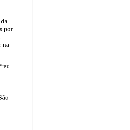
ada
s por
u
r na
freu
 São