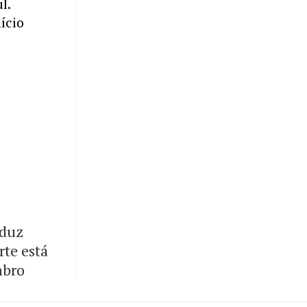
l.
ício
eduz
rte está
mbro