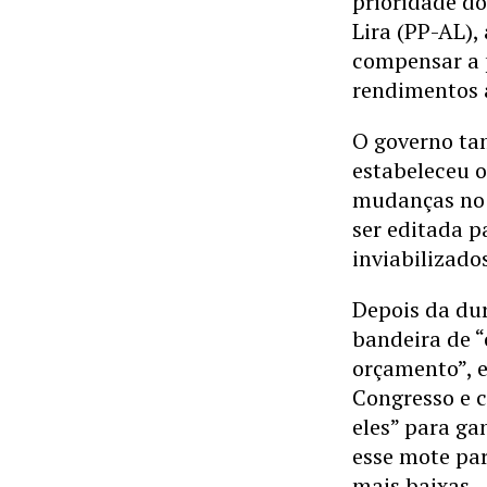
prioridade do
Lira (PP-AL),
compensar a 
rendimentos 
O governo ta
estabeleceu 
mudanças no 
ser editada p
inviabilizado
Depois da du
bandeira de “
orçamento”, 
Congresso e c
eles” para gan
esse mote par
mais baixas.