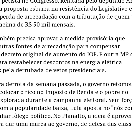
 petista no Congresso. Relatada pelo deputado A
 a proposta esbarra na resistência do Legislativo
perda de arrecadação com a tributação de quem
acima de R$ 50 mil mensais.
mbém precisa aprovar a medida provisória que
outras fontes de arrecadação para compensar
decreto original de aumento do IOF. E outra MP 
ara restabelecer descontos na energia elétrica
s pela derrubada de vetos presidenciais.
ra derrota da semana passada, o governo retomo
colocar o rico no Imposto de Renda e o pobre no
explorada durante a campanha eleitoral. Sem for
om a popularidade baixa, Lula aposta no “nós co
har fôlego político. No Planalto, a ideia é aprove
a dar uma marca ao governo, de defesa das class