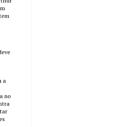
rthur
 em
 tem
deve
u a
ça no
ntra
itar
es