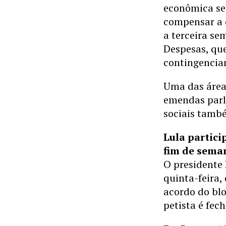
econômica se 
compensar a 
a terceira s
Despesas, qu
contingencia
Uma das áreas
emendas parl
sociais tamb
Lula partici
fim de sema
O presidente 
quinta-feira,
acordo do bl
petista é fec