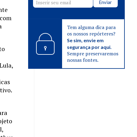
Enviar
nte
e com
a
Tem alguma dica para
os nossos repórteres?
Se sim, envie em
segurança por aqui.
to
Sempre preservaremos
nossas fontes.
Lula,
icas
tivo.
ara
ojeto
l,