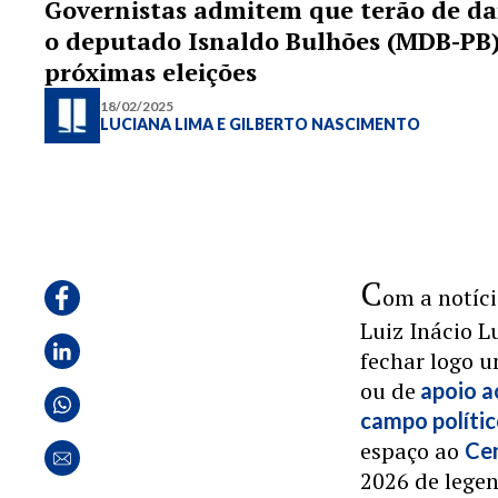
Governistas admitem que terão de da
o deputado Isnaldo Bulhões (MDB-PB
próximas eleições
18/02/2025
LUCIANA LIMA
E
GILBERTO NASCIMENTO
C
om a notíc
Luiz Inácio L
fechar logo u
ou de
apoio a
campo políti
espaço ao
Ce
2026 de legen