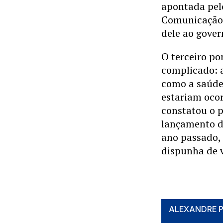
apontada pel
Comunicação 
dele ao gover
O terceiro po
complicado: a
como a saúde,
estariam ocor
constatou o p
lançamento d
ano passado,
dispunha de v
ALEXANDRE 