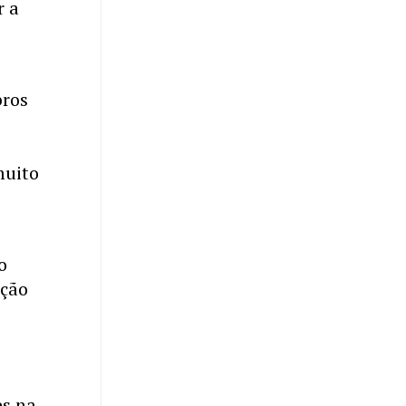
r a
bros
muito
o
ação
es na