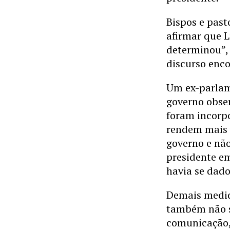
Bispos e pas
afirmar que L
determinou”, 
discurso enco
Um ex-parlam
governo obser
foram incorp
rendem mais 
governo e não
presidente em
havia se dado
Demais medid
também não s
comunicação, 