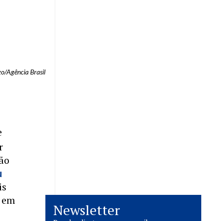
o/Agência Brasil
e
r
ção
u
is
s em
Newsletter