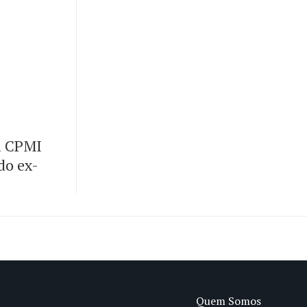
u CPMI
 do ex-
Quem Somos