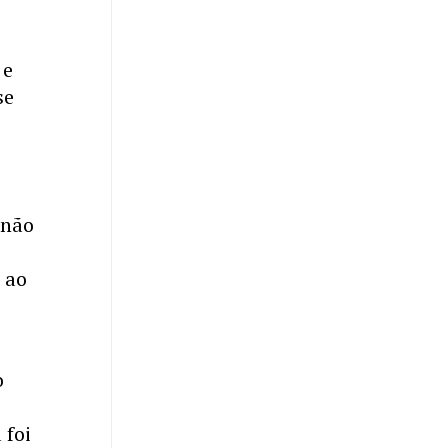
 e
se
 não
 ao
o
 foi