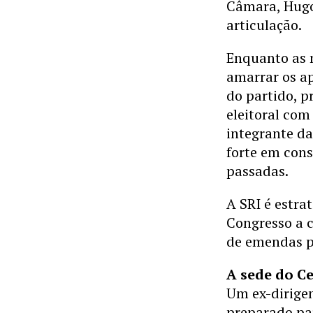
Câmara, Hugo 
articulação.
Enquanto as 
amarrar os a
do partido, 
eleitoral com
integrante d
forte em cons
passadas.
A SRI é estra
Congresso a c
de emendas p
A sede do C
Um ex-dirigen
preparado pa