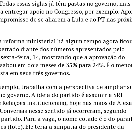
 Todas essas siglas já têm pastas no governo, mas
a entregar apoio no Congresso, por exemplo. Ago
mpromisso de se aliarem a Lula e ao PT nas próx
a reforma ministerial há algum tempo agora fico
pertado diante dos números apresentados pelo
sexta-feira, 14, mostrando que a aprovação do
esabou em dois meses de 35% para 24%. É o meno
ista em seus três governos.
xemplo, trabalha com a perspectiva de ampliar s
no governo. A ideia do partido é assumir a SRI
e Relações Institucionais), hoje nas mãos de Alex
 Conversas nesse sentido já ocorreram, segundo
 partido. Para a vaga, o nome cotado é o do para
es (foto). Ele teria a simpatia do presidente da