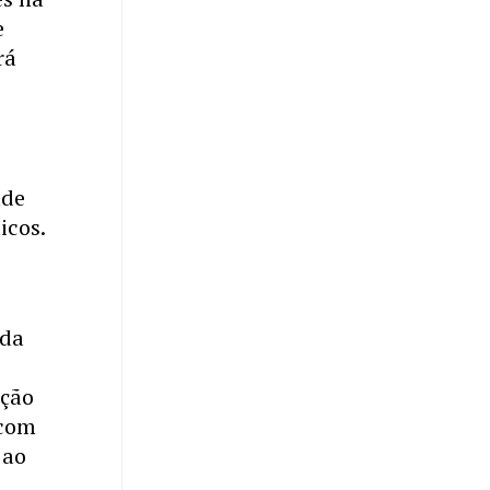
e
rá
ade
icos.
ada
o
ação
 com
 ao