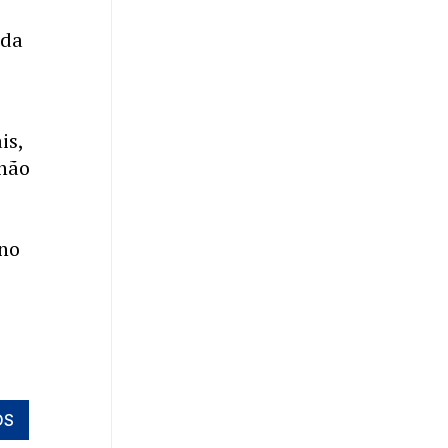
ada
is,
 não
 no
o
OS