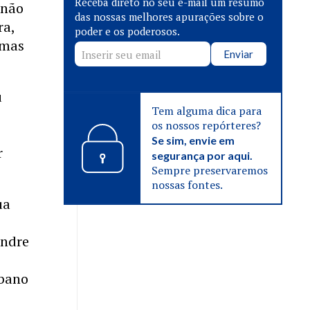
Receba direto no seu e-mail um resumo
 não
das nossas melhores apurações sobre o
ra,
poder e os poderosos.
imas
Enviar
u
Tem alguma dica para
os nossos repórteres?
Se sim, envie em
r
segurança por aqui.
Sempre preservaremos
nossas fontes.
ua
andre
ibano