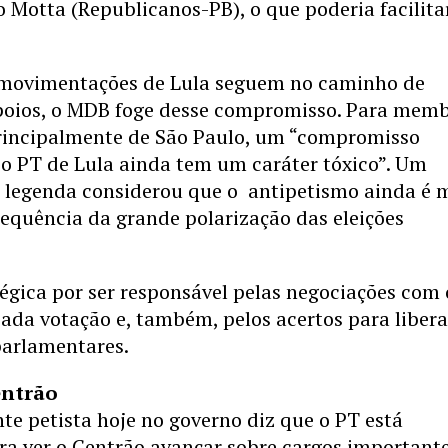
Motta (Republicanos-PB), o que poderia facilita
movimentações de Lula seguem no caminho de
poios, o MDB foge desse compromisso. Para mem
principalmente de São Paulo, um “compromisso
 o PT de Lula ainda tem um caráter tóxico”. Um
a legenda considerou que o antipetismo ainda é 
equência da grande polarização das eleições
tégica por ser responsável pelas negociações com 
ada votação e, também, pelos acertos para liber
arlamentares.
entrão
te petista hoje no governo diz que o PT está
ra ver o Centrão avançar sobre cargos important