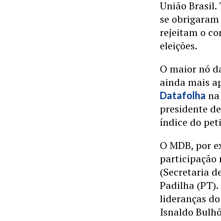
União Brasil.
se obrigaram 
rejeitam o co
eleições.
O maior nó d
ainda mais a
na 
Datafolha
presidente d
índice do pet
O MDB, por e
participação 
(Secretaria d
Padilha (PT).
lideranças do
Isnaldo Bulhõ