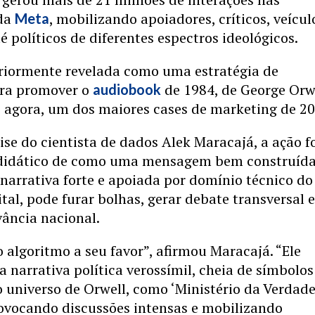
 da
, mobilizando apoiadores, críticos, veícul
Meta
é políticos de diferentes espectros ideológicos.
eriormente revelada como uma estratégia de
ra promover o
de 1984, de George Orwe
audiobook
é agora, um dos maiores cases de marketing de 20
se do cientista de dados Alek Maracajá, a ação f
didático de como uma mensagem bem construída
arrativa forte e apoiada por domínio técnico do
tal, pode furar bolhas, gerar debate transversal 
vância nacional.
o algoritmo a seu favor”, afirmou Maracajá. “Ele
 narrativa política verossímil, cheia de símbolos
o universo de Orwell, como ‘Ministério da Verdade
rovocando discussões intensas e mobilizando