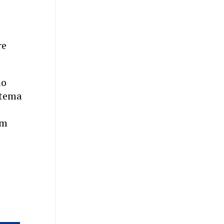
re
no
 tema
am