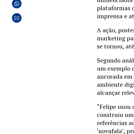
plataformas
imprensa e at
A ação, post
marketing pa
se tornou, at
Segundo análi
um exemplo 
ancorada em n
ambiente digi
alcançar rele
“Felipe usou 
construiu uma
referências a
‘novafala’, p