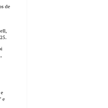
os de
ll,
25.
oi
,
e
 e
’ e