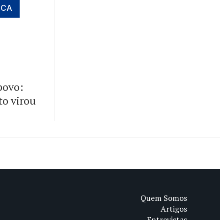
ICA
 povo:
to virou
Quem Somos
Artigos
Entrevistas