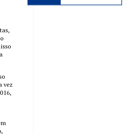
tas,
ão
disso
ta
so
a vez
2016,
o
 em
o,