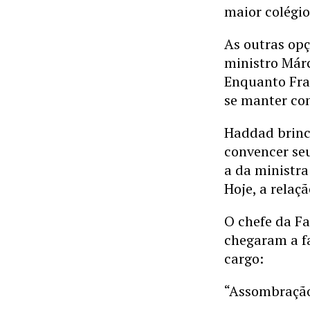
maior colégio 
As outras opç
ministro Már
Enquanto Fran
se manter com
Haddad brinc
convencer seu
a da ministra
Hoje, a relaç
O chefe da Fa
chegaram a fa
cargo:
“Assombração