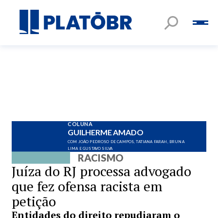
COLUNA
GUILHERME AMADO
COM JOÃO PEDROSO DE CAMPOS, TATIANA FARAH, BRUNA
LIMA E GUSTAVO SILVA
RACISMO
Juíza do RJ processa advogado
que fez ofensa racista em
petição
Entidades do direito repudiaram o