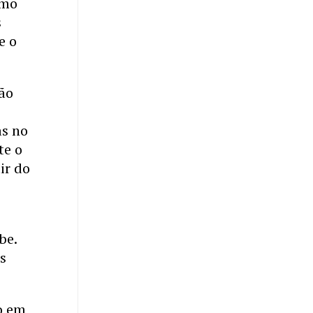
omo
s
e o
ção
as no
te o
ir do
be.
s
o em