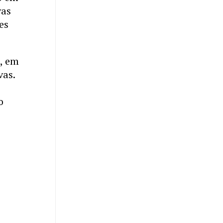
vas
es
, em
o
vas.
o