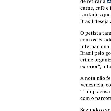
de retirar a
t
carne, café e
tarifados que
Brasil deseja
O petista ta
com os Estad
internacional
Brasil pelo g
crime organiz
exterior”, in
A nota não fe
Venezuela, c
Trump acusa 
com o narcotr
Segundo o gov