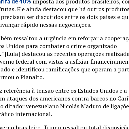
imposta aos produtos brasileiros, c
arifa de 40%
 frutas. Ele ainda destacou que há outros produto
 precisam ser discutidos entre os dois países e qu
 avançar rápido nessas negociações.
mbém ressaltou a urgência em reforçar a coopera
os Unidos para combater o crime organizado
. ”[Lula] destacou as recentes operações realizad
overno federal com vistas a asfixiar financeiramen
ado e identificou ramificações que operam a part
formou o Planalto.
z referência à tensão entre os Estados Unidos e a
om ataques dos americanos contra barcos no Cari
o ditador venezuelano Nicolás Maduro de ligaçõe
áfico internacional.
erno brasileiro, Trump ressaltou total disposiçã