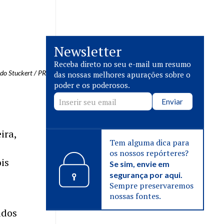
Newsletter
Receba direto no seu e-mail um resumo
do Stuckert / PR
das nossas melhores apurações sobre o
poder e os poderosos.
Enviar
ira,
Tem alguma dica para
os nossos repórteres?
ois
Se sim, envie em
segurança por aqui.
Sempre preservaremos
nossas fontes.
idos