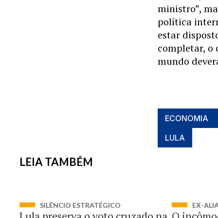
ministro”, ma
política inte
estar dispost
completar, o 
mundo deverá
ECONOMIA
LULA
LEIA TAMBÉM
SILÊNCIO ESTRATÉGICO
EX-ALI
Lula preserva o voto cruzado na
O incômo