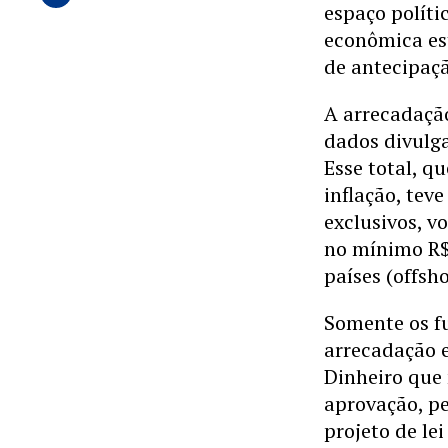
espaço políti
econômica es
de antecipaçã
A arrecadação
dados divulga
Esse total, 
inflação, tev
exclusivos, v
no mínimo R$
países (offsho
Somente os f
arrecadação e
Dinheiro que 
aprovação, pe
projeto de le