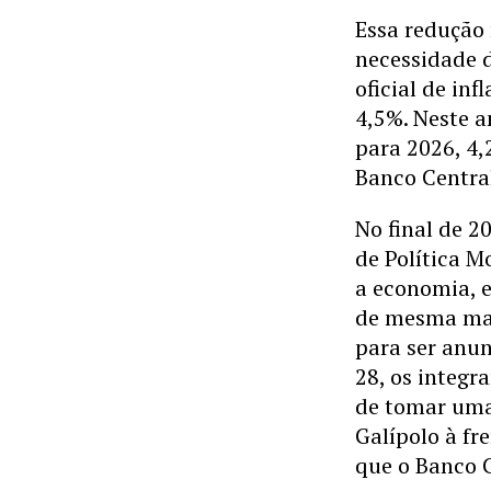
Essa redução 
necessidade d
oficial de in
4,5%. Neste a
para 2026, 4,
Banco Central
No final de 2
de Política M
a economia, 
de mesma mag
para ser anun
28, os integ
de tomar uma 
Galípolo à fr
que o Banco C