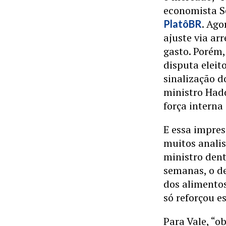
economista S
. Ago
PlatôBR
ajuste via arr
gasto. Porém,
disputa eleit
sinalização d
ministro Hadd
força interna
E essa impre
muitos analis
ministro den
semanas, o de
dos alimentos
só reforçou e
Para Vale, “o