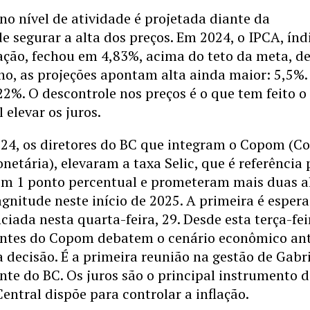
no nível de atividade é projetada diante da
e segurar a alta dos preços. Em 2024, o IPCA, índ
flação, fechou em 4,83%, acima do teto da meta, d
no, as projeções apontam alta ainda maior: 5,5%. 
22%. O descontrole nos preços é o que tem feito o
 elevar os juros.
024, os diretores do BC que integram o Copom (C
onetária), elevaram a taxa Selic, que é referência
em 1 ponto percentual e prometeram mais duas a
nitude neste início de 2025. A primeira é esper
ciada nesta quarta-feira, 29. Desde esta terça-fei
rantes do Copom debatem o cenário econômico an
decisão. É a primeira reunião na gestão de Gabri
ente do BC. Os juros são o principal instrumento 
entral dispõe para controlar a inflação.