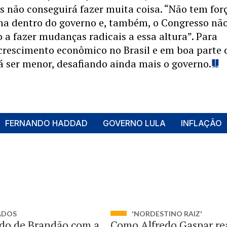
s não conseguirá fazer muita coisa. “Não tem for
rna dentro do governo e, também, o Congresso não
o a fazer mudanças radicais a essa altura”. Para
crescimento econômico no Brasil e em boa parte 
 ser menor, desafiando ainda mais o governo.
FERNANDO HADDAD
GOVERNO LULA
INFLAÇÃO
ADOS
'NORDESTINO RAIZ'
do de Brandão com a
Como Alfredo Gaspar re