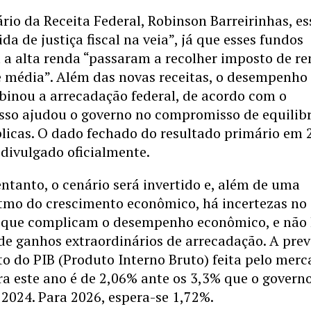
ário da Receita Federal, Robinson Barreirinhas, es
da de justiça fiscal na veia”, já que esses fundos
 a alta renda “passaram a recolher imposto de r
e média”. Além das novas receitas, o desempenho
binou a arrecadação federal, de acordo com o
 isso ajudou o governo no compromisso de equilib
blicas. O dado fechado do resultado primário em 
 divulgado oficialmente.
ntanto, o cenário será invertido e, além de uma
itmo do crescimento econômico, há incertezas no
o que complicam o desempenho econômico, e não
de ganhos extraordinários de arrecadação. A prev
o do PIB (Produto Interno Bruto) feita pelo mer
ra este ano é de 2,06% ante os 3,3% que o govern
2024. Para 2026, espera-se 1,72%.