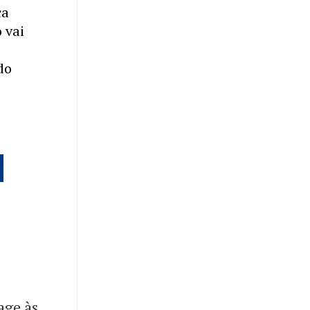
ça
 vai
do
age às