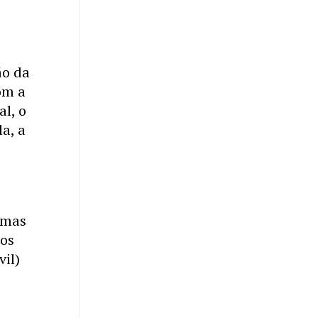
o
ão da
com a
l, o
a, a
timas
ços
vil)