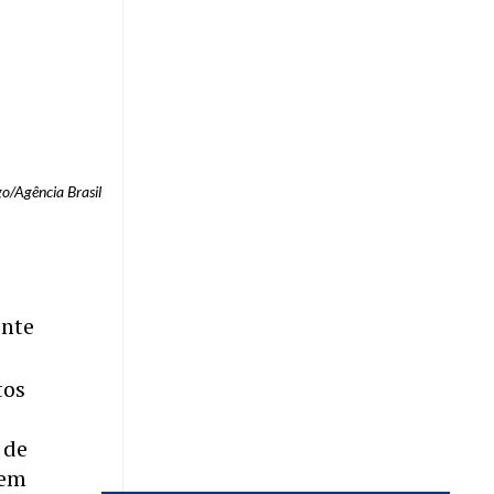
o/Agência Brasil
ente
tos
 de
sem