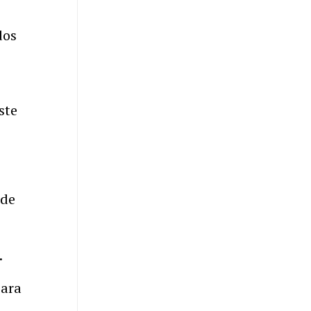
dos
ste
 de
.
para