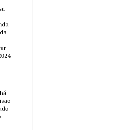
sa
enda
 da
rar
2024
 há
isão
cado
o