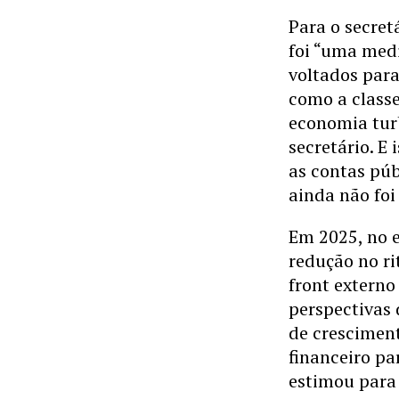
Para o secret
foi “uma medi
voltados para
como a class
economia tur
secretário. E
as contas pú
ainda não foi
Em 2025, no e
redução no r
front extern
perspectivas 
de cresciment
financeiro pa
estimou para 