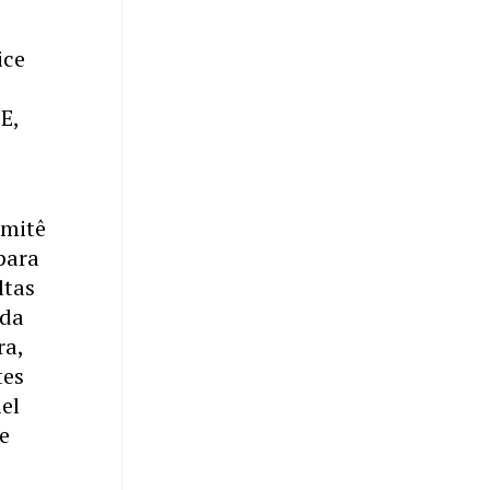
ice
e
E,
omitê
 para
ltas
ada
ra,
tes
el
de