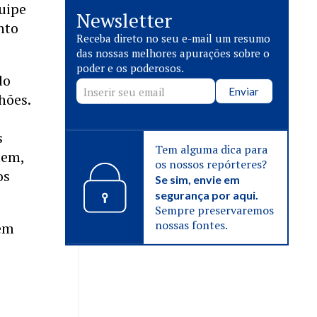
quipe
Newsletter
nto
Receba direto no seu e-mail um resumo
das nossas melhores apurações sobre o
poder e os poderosos.
do
Enviar
hões.
s
Tem alguma dica para
tem,
os nossos repórteres?
os
Se sim, envie em
segurança por aqui.
Sempre preservaremos
nossas fontes.
 em