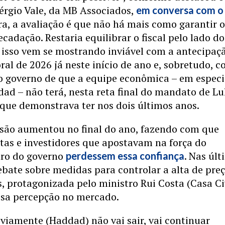
érgio Vale, da MB Associados,
em conversa com o
ra, a avaliação é que não há mais como garantir 
ecadação. Restaria equilibrar o fiscal pelo lado do
 isso vem se mostrando inviável com a antecipaç
oral de 2026 já neste início de ano e, sobretudo, 
o governo de que a equipe econômica – em especia
ad – não terá, nesta reta final do mandato de Lul
 que demonstrava ter nos dois últimos anos.
ssão aumentou no final do ano, fazendo com que
tas e investidores que apostavam na força do
tro do governo
. Nas úl
perdessem essa confiança
bate sobre medidas para controlar a alta de pre
, protagonizada pelo ministro Rui Costa (Casa Ci
ssa percepção no mercado.
bviamente (Haddad) não vai sair, vai continuar