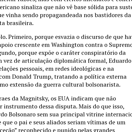
ricano sinaliza que não vê base sólida para sust
ue vinha sendo propagandeada nos bastidores da
a brasileira.
lo. Primeiro, porque esvazia o discurso de que ha
apoio crescente em Washington contra o Suprem
egundo, porque expõe o caráter conspiratório da
m vez de articulação diplomática formal, Eduardo
lações pessoais, em redes ideológicas e na
com Donald Trump, tratando a política externa
mo extensão da guerra cultural bolsonarista.
oraes da Magnitsky, os EUA indicam que não
 instrumento dessa disputa. Mais do que isso,
o Bolsonaro sem sua principal vitrine internaci
e que o pai e seus aliados seriam vítimas de um
xceção” reconhecido e punido pelas grandes