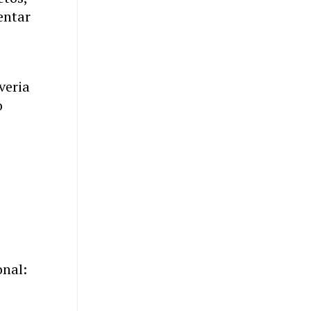
entar
veria
o
onal: