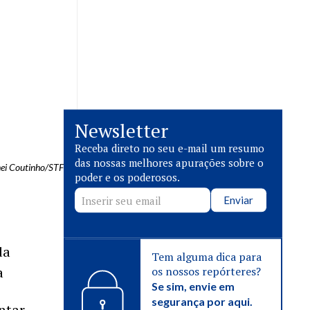
Newsletter
Receba direto no seu e-mail um resumo
das nossas melhores apurações sobre o
nei Coutinho/STF
poder e os poderosos.
Enviar
da
Tem alguma dica para
a
os nossos repórteres?
Se sim, envie em
segurança por aqui.
ntar