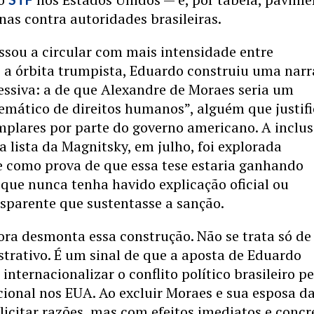
nas contra autoridades brasileiras.
ssou a circular com mais intensidade entre
 a órbita trumpista, Eduardo construiu uma narr
essiva: a de que Alexandre de Moraes seria um
temático de direitos humanos”, alguém que justifi
mplares por parte do governo americano. A inclu
a lista da Magnitsky, em julho, foi explorada
e como prova de que essa tese estaria ganhando
 que nunca tenha havido explicação oficial ou
sparente que sustentasse a sanção.
ora desmonta essa construção. Não se trata só d
trativo. É um sinal de que a aposta de Eduardo
internacionalizar o conflito político brasileiro p
ucional nos EUA. Ao excluir Moraes e sua esposa d
plicitar razões, mas com efeitos imediatos e concr