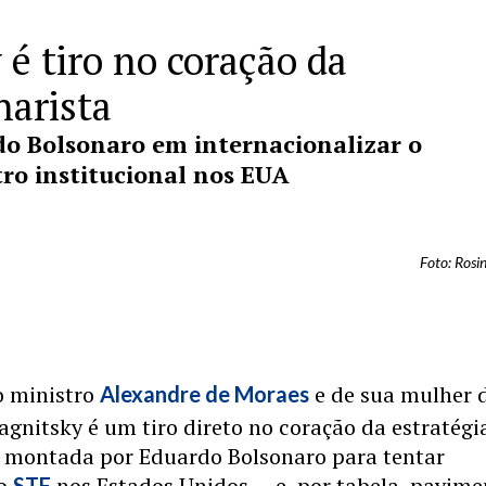
é tiro no coração da
narista
do Bolsonaro em internacionalizar o
stro institucional nos EUA
Foto: Rosi
o ministro
e de sua mulher 
Alexandre de Moraes
Magnitsky é um tiro direto no coração da estratégi
l montada por Eduardo Bolsonaro para tentar
 o
nos Estados Unidos — e, por tabela, pavime
STF