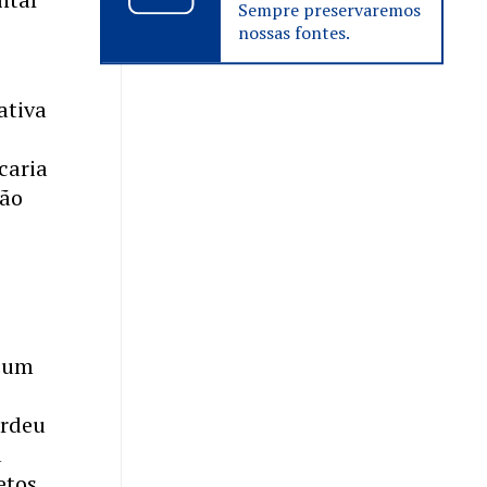
Sempre preservaremos
nossas fontes.
ativa
caria
são
e um
erdeu
a
etos,