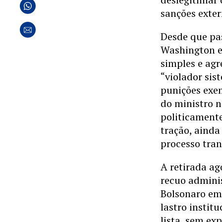
sanções exter
Desde que pa
Washington e
simples e agr
“violador sis
punições exe
do ministro n
politicament
tração, ainda
processo tran
A retirada ag
recuo adminis
Bolsonaro em 
lastro instit
lista, sem ex