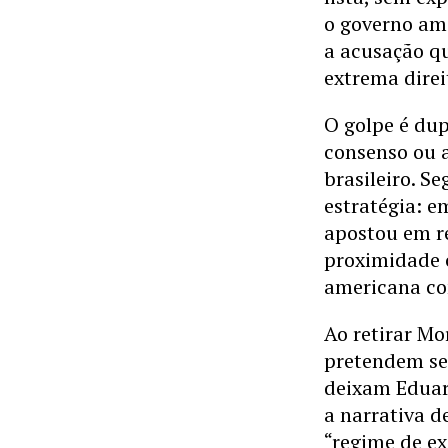
o governo ame
a acusação q
extrema direit
O golpe é dup
consenso ou 
brasileiro. S
estratégia: e
apostou em re
proximidade 
americana co
Ao retirar M
pretendem ser
deixam Eduard
a narrativa d
“regime de e