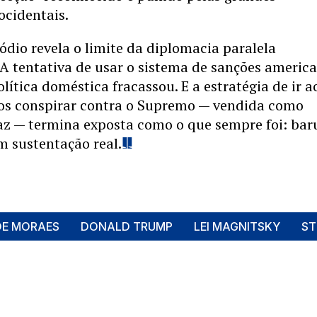
ocidentais.
sódio revela o limite da diplomacia paralela
 A tentativa de usar o sistema de sanções americ
ítica doméstica fracassou. E a estratégia de ir a
os conspirar contra o Supremo — vendida como
az — termina exposta como o que sempre foi: bar
m sustentação real.
DE MORAES
DONALD TRUMP
LEI MAGNITSKY
ST