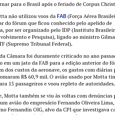
ornar para o Brasil após o feriado de Corpus Christ
tta não utilizou voos da
(Força Aérea Brasile
FAB
ar do fórum que ficou conhecido pelo apelido de
, por ser organizado pelo IDP (Instituto Brasilei
volvimento e Pesquisa), ligado ao ministro Gilma
TF (Supremo Tribunal Federal).
 da Câmara foi duramente criticado no ano pass
do em um jato da FAB para a edição anterior do f
m dos custos da aeronave, os gastos com diárias 
somaram R$ 60,9 mil. O avião usado por Motta ti
ra 15 passageiros e voou repleto de autoridades
, Motta também se viu às voltas com denúncias 
 um avião do empresário Fernando Oliveira Lima,
mo Fernandin OIG, alvo da CPI que investigava c