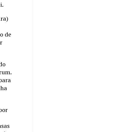
i.
ira)
ro de
r
ado
órum.
para
nha
.
por
asas