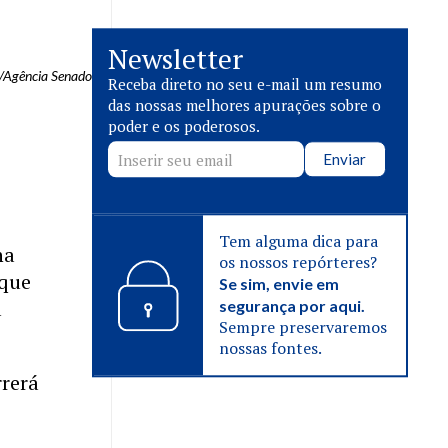
Newsletter
z/Agência Senado
Receba direto no seu e-mail um resumo
das nossas melhores apurações sobre o
poder e os poderosos.
Enviar
Tem alguma dica para
na
os nossos repórteres?
 que
Se sim, envie em
a
segurança por aqui.
Sempre preservaremos
nossas fontes.
rrerá
a