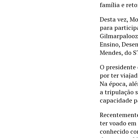
família e ret
Desta vez, Mo
para particip
Gilmarpalooza
Ensino, Desen
Mendes, do S
O presidente
por ter viaja
Na época, alé
a tripulação 
capacidade pa
Recentemente
ter voado em
conhecido co