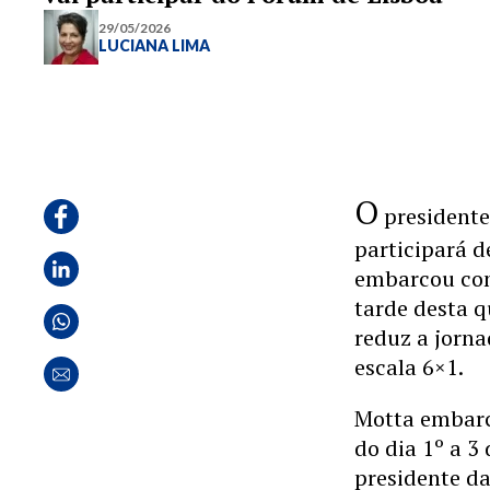
29/05/2026
LUCIANA LIMA
O
president
participará d
embarcou com 
tarde desta q
reduz a jorna
escala 6×1.
Motta embarc
do dia 1º a 3
presidente d