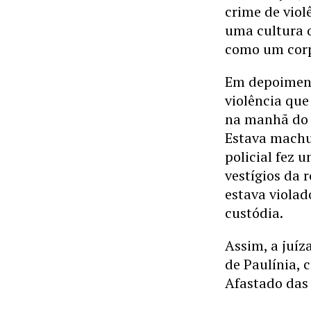
crime de viol
uma cultura 
como um corp
Em depoiment
violência que 
na manhã do 
Estava machu
policial fez 
vestígios da 
estava violad
custódia.
Assim, a juíza
de Paulínia, 
Afastado das 