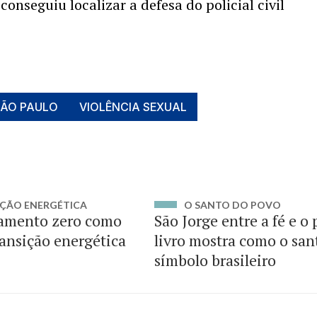
conseguiu localizar a defesa do policial civil
SÃO PAULO
VIOLÊNCIA SEXUAL
ÇÃO ENERGÉTICA
O SANTO DO POVO
amento zero como
São Jorge entre a fé e o
ransição energética
livro mostra como o san
símbolo brasileiro