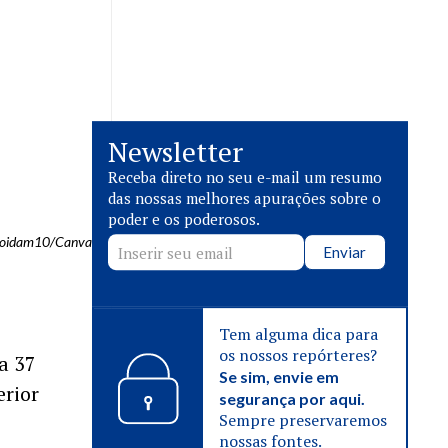
Newsletter
Receba direto no seu e-mail um resumo
das nossas melhores apurações sobre o
poder e os poderosos.
doidam10/Canva
Enviar
Tem alguma dica para
os nossos repórteres?
a 37
Se sim, envie em
erior
segurança por aqui.
Sempre preservaremos
nossas fontes.