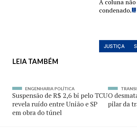
A coluna não 
condenado.
JUSTIÇA
LEIA TAMBÉM
ENGENHARIA POLÍTICA
TRANSI
Suspensão de R$ 2,6 bi pelo TCU
O desmat
revela ruído entre União e SP
pilar da t
em obra do túnel