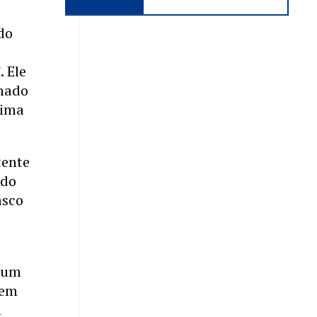
do
. Ele
enado
tima
tente
ado
asco
e um
sem
m