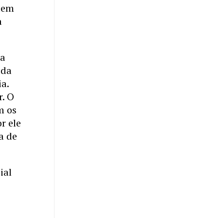
 tem
a
la
ada
a.
r. O
m os
r ele
a de
ial