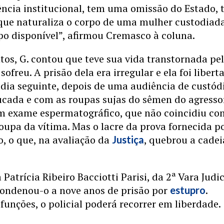
ência institucional, tem uma omissão do Estado,
que naturaliza o corpo de uma mulher custodiad
o disponível”, afirmou Cremasco à coluna.
os, G. contou que teve sua vida transtornada pe
sofreu. A prisão dela era irregular e ela foi libert
dia seguinte, depois de uma audiência de custódi
cada e com as roupas sujas do sêmen do agresso
um exame espermatográfico, que não coincidiu co
roupa da vítima. Mas o lacre da prova fornecida po
o, o que, na avaliação da
, quebrou a cadei
Justiça
 Patrícia Ribeiro Bacciotti Parisi, da 2ª Vara Judic
condenou-o a nove anos de prisão por
.
estupro
funções, o policial poderá recorrer em liberdade.