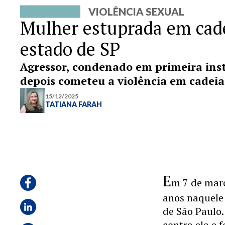
VIOLÊNCIA SEXUAL
Mulher estuprada em cade
estado de SP
Agressor, condenado em primeira instâ
depois cometeu a violência em cadeia
15/12/2025
TATIANA FARAH
E
m 7 de març
anos naquele 
de São Paulo
contra ela e f