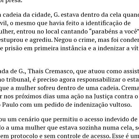
 cadeia da cidade, G. estava dentro da cela quan
ivil, o mesmo que havia feito a identificação de
ulher, entrou no local cantando “parabéns a você”
estuprou e agrediu. Negou o crime, mas foi cond
e prisão em primeira instância e a indenizar a ví
ada de G., Thais Cremasco, que atuou como assis
o tribunal, é preciso agora responsabilizar o est
 que a mulher sofreu dentro de uma cadeia. Crem
r nos próximos dias uma ação na Justiça contra o
o Paulo com um pedido de indenização vultoso.
iou um cenário que permitiu o acesso indevido d
o a uma mulher que estava sozinha numa cela, 
 sem protocolo e sem controle de acesso. Esse é u