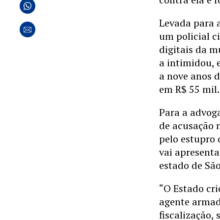
Levada para a
um policial c
digitais da m
a intimidou, 
a nove anos d
em R$ 55 mil.
Para a advog
de acusação n
pelo estupro
vai apresenta
estado de Sã
“O Estado cr
agente armad
fiscalização,