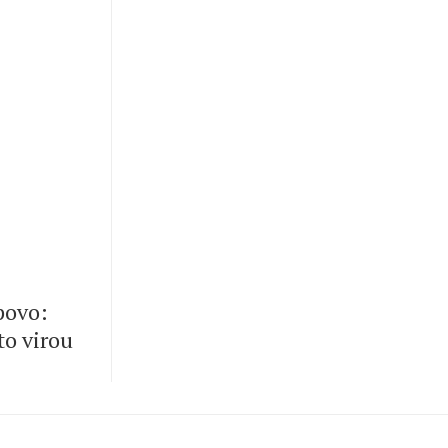
 povo:
to virou