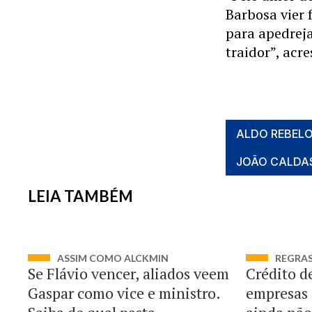
Barbosa vier 
para apedreja
traidor”, acr
ALDO REBEL
JOÃO CALDA
LEIA TAMBÉM
ASSIM COMO ALCKMIN
REGRA
Se Flávio vencer, aliados veem
Crédito d
Gaspar como vice e ministro.
empresas 