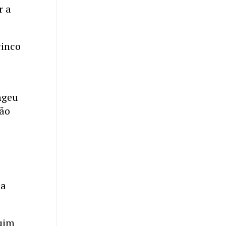
r a
cinco
ngeu
tão
 a
quim