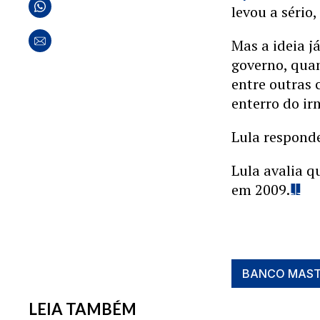
levou a sério
Mas a ideia j
governo, quan
entre outras c
enterro do ir
Lula responde
Lula avalia q
em 2009.
BANCO MAST
LEIA TAMBÉM