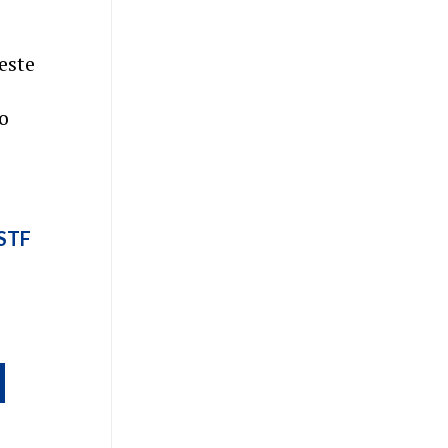
este
ao
STF