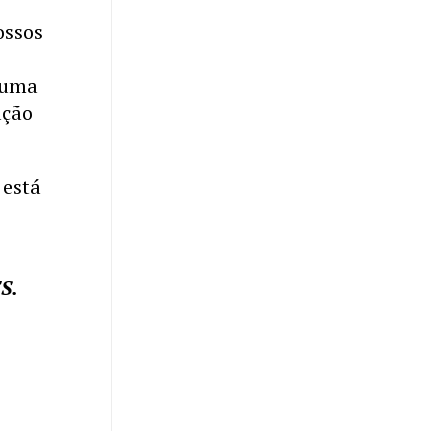
m
ossos
e
 uma
ação
 está
S.