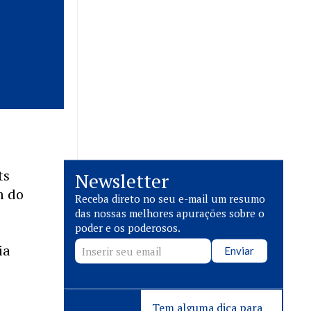
s
ts
Newsletter
m do
Receba direto no seu e-mail um resumo
das nossas melhores apurações sobre o
poder e os poderosos.
ia
Enviar
Tem alguma dica para