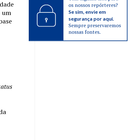
idade
os nossos repórteres?
e um
Se sim, envie em
segurança por aqui.
base
Sempre preservaremos
nossas fontes.
tatus
 da