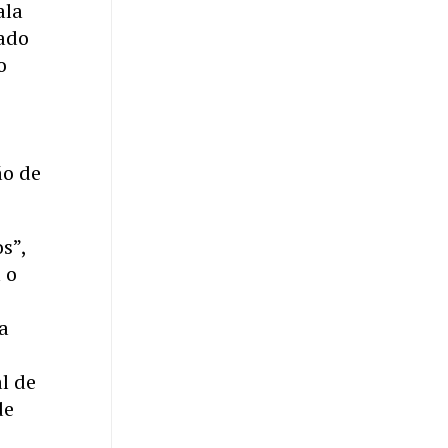
ala
iado
o
ão de
s”,
 o
a
l de
de