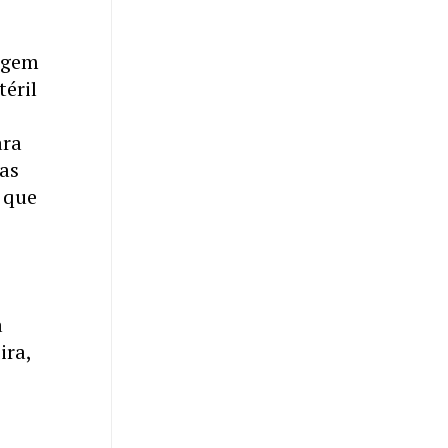
rigem
téril
ara
as
r que
s
a
ira,