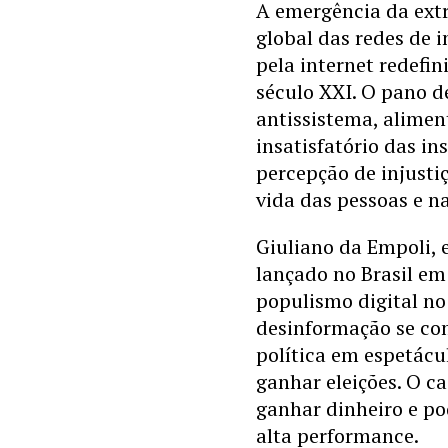
A emergência da ext
global das redes de 
pela internet redefin
século XXI. O pano d
antissistema, alime
insatisfatório das i
percepção de injusti
vida das pessoas e na
Giuliano da Empoli, e
lançado no Brasil em
populismo digital no
desinformação se co
política em espetácul
ganhar eleições. O c
ganhar dinheiro e po
alta performance.