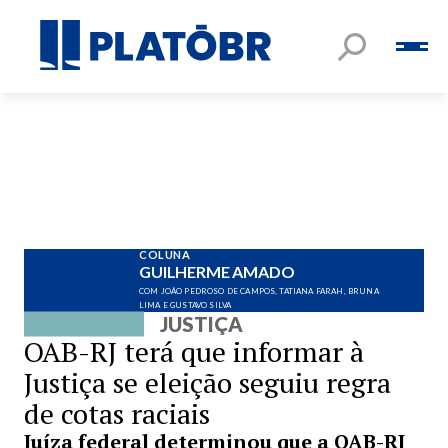
COLUNA
GUILHERME AMADO
COM JOÃO PEDROSO DE CAMPOS, TATIANA FARAH, BRUNA
LIMA E GUSTAVO SILVA
JUSTIÇA
OAB-RJ terá que informar à
Justiça se eleição seguiu regra
de cotas raciais
Juíza federal determinou que a OAB-RJ