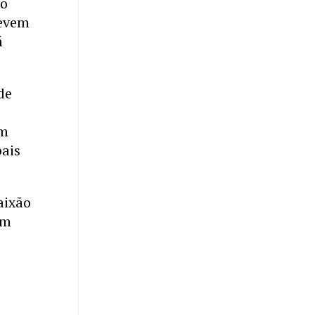
ro
devem
á
de
om
pais
aixão
em