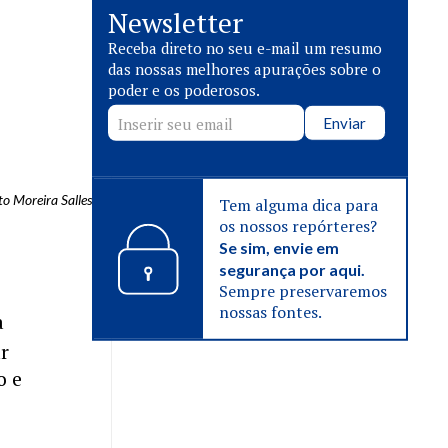
Newsletter
Receba direto no seu e-mail um resumo
das nossas melhores apurações sobre o
poder e os poderosos.
Enviar
to Moreira Salles
Tem alguma dica para
os nossos repórteres?
Se sim, envie em
segurança por aqui.
Sempre preservaremos
nossas fontes.
a
ar
o e