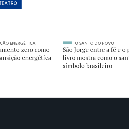
TEATRO
ÇÃO ENERGÉTICA
O SANTO DO POVO
amento zero como
São Jorge entre a fé e o
ransição energética
livro mostra como o san
símbolo brasileiro