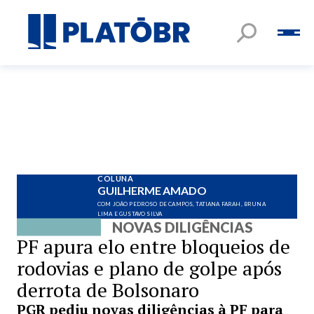
COLUNA
GUILHERME AMADO
COM JOÃO PEDROSO DE CAMPOS, TATIANA FARAH, BRUNA
LIMA E GUSTAVO SILVA
NOVAS DILIGÊNCIAS
PF apura elo entre bloqueios de
rodovias e plano de golpe após
derrota de Bolsonaro
PGR pediu novas diligências à PF para