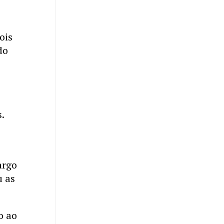
ois
do
s.
argo
u as
o ao