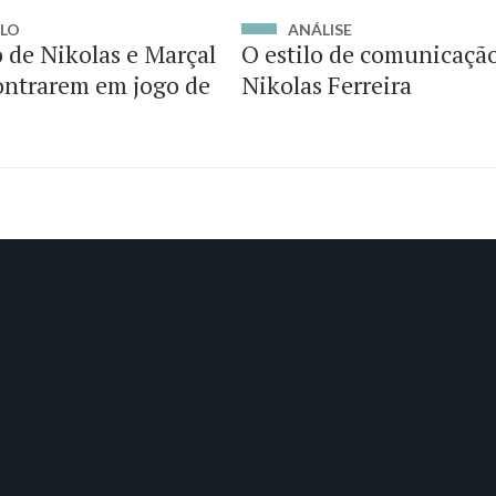
ILO
ANÁLISE
 de Nikolas e Marçal
O estilo de comunicaçã
ontrarem em jogo de
Nikolas Ferreira