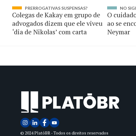
PRERROGATIVAS SUSPENSAS?
NO SIG
Colegas de Kakay em grupo de
O cuidado
advogados dizem que ele viveu
ao se enc
‘dia de Nikolas’ com carta
Neymar
© 2024 PlatôBR - Todos os direitos reservados