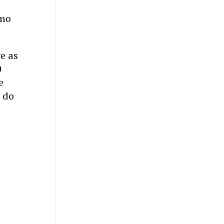
omo
e as
0
e
 do