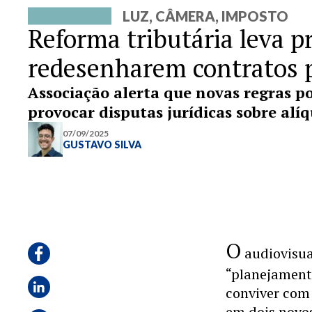
LUZ, CÂMERA, IMPOSTO
Reforma tributária leva p
redesenharem contratos 
Associação alerta que novas regras p
provocar disputas jurídicas sobre alíq
07/09/2025
GUSTAVO SILVA
O
audiovisua
“planejamento
conviver com 
em dois novos