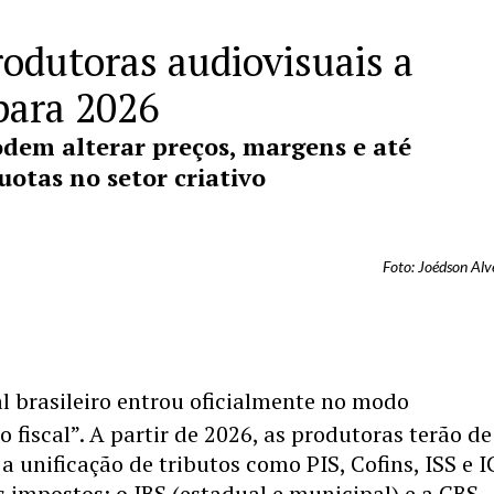
rodutoras audiovisuais a
para 2026
odem alterar preços, margens e até
uotas no setor criativo
Foto: Joédson Alv
l brasileiro entrou oficialmente no modo
 fiscal”. A partir de 2026, as produtoras terão de
a unificação de tributos como PIS, Cofins, ISS e 
 impostos: o IBS (estadual e municipal) e a CBS