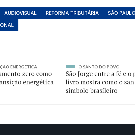
AUDIOVISUAL
REFORMA TRIBUTÁRIA
SÃO PAUL
IONAL
ÇÃO ENERGÉTICA
O SANTO DO POVO
amento zero como
São Jorge entre a fé e o
ransição energética
livro mostra como o san
símbolo brasileiro