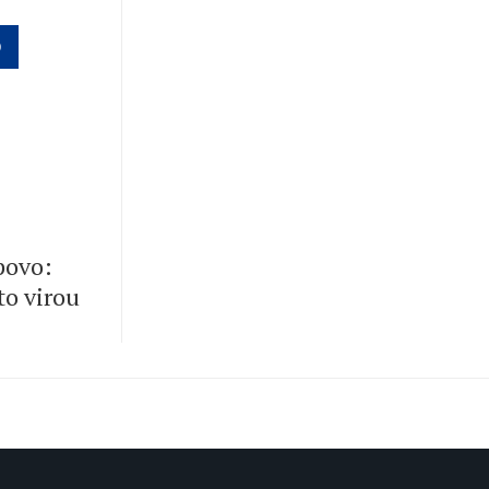
O
 povo:
to virou