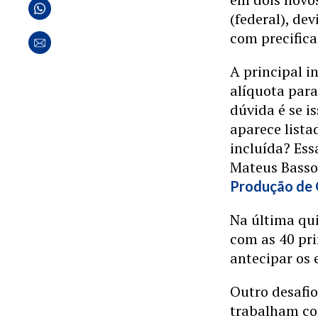
(federal), de
com precifica
A principal i
alíquota para 
dúvida é se i
aparece lista
incluída? Ess
Mateus Basso,
Produção de 
Na última qui
com as 40 pri
antecipar os 
Outro desafio
trabalham co