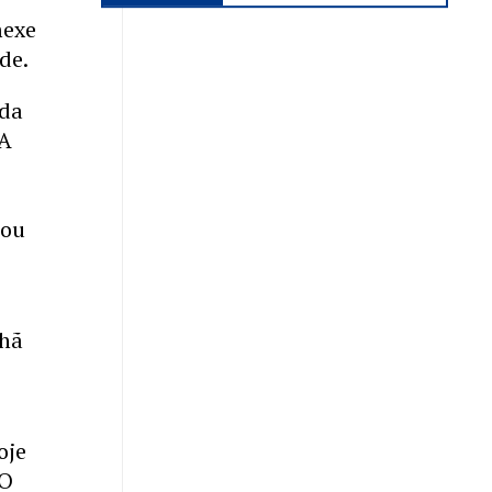
mexe
de.
 da
“A
nou
nhã
oje
 O