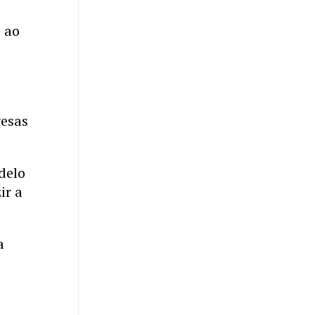
 ao
resas
delo
ir a
a