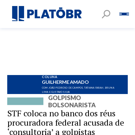
COLUNA
GUILHERME AMADO
COM JOÃO PEDROSO DE CAMPOS, TATIANA FARAH, BRUNA
LIMA E GUSTAVO SILVA
GOLPISMO
BOLSONARISTA
STF coloca no banco dos réus
procuradora federal acusada de
‘consultoria’ a golpistas