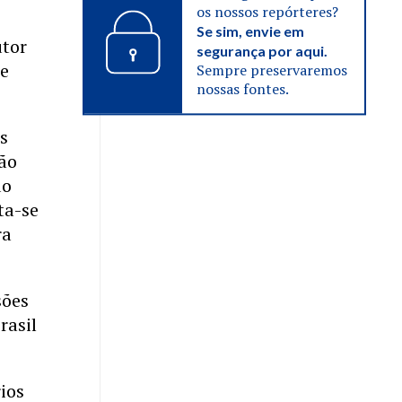
os nossos repórteres?
Se sim, envie em
utor
segurança por aqui.
te
Sempre preservaremos
nossas fontes.
os
ção
do
ta-se
ra
sões
rasil
ios