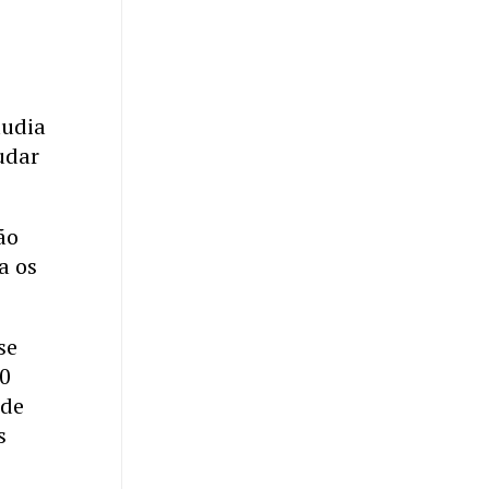
áudia
udar
ão
a os
se
00
 de
s