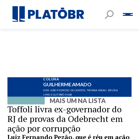
COLUNA
GUILHERME AMADO
COM JOÃO PEDROSO DE CAMPOS, TATIANA FARAH, BRUNA
LIMA E GUSTAVO SILVA
MAIS UM NA LISTA
Toffoli livra ex-governador do
RJ de provas da Odebrecht em
ação por corrupção
Luiz Fernando Pezão, que é réu em ação