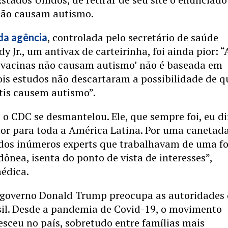
não causam autismo.
, controlada pelo secretário de saúde
da agência
y Jr., um antivax de carteirinha, foi ainda pior: “
s vacinas não causam autismo’ não é baseada em
ois estudos não descartaram a possibilidade de q
tis causem autismo”.
 o CDC se desmantelou. Ele, que sempre foi, eu dir
dor para toda a América Latina. Por uma canetada
dos inúmeros experts que trabalhavam de uma f
idônea, isenta do ponto de vista de interesses”,
édica.
 governo Donald Trump preocupa as autoridades
sil. Desde a pandemia de Covid-19, o movimento
esceu no país, sobretudo entre famílias mais