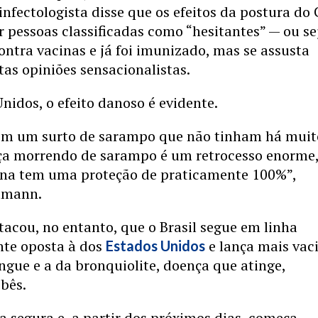
infectologista disse que os efeitos da postura do
 pessoas classificadas como “hesitantes” — ou se
ntra vacinas e já foi imunizado, mas se assusta
tas opiniões sensacionalistas.
nidos, o efeito danoso é evidente.
com um surto de sarampo que não tinham há muit
ça morrendo de sarampo é um retrocesso enorme
ina tem uma proteção de praticamente 100%”,
tmann.
acou, no entanto, que o Brasil segue em linha
te oposta à dos
e lança mais vac
Estados Unidos
gue e a da bronquiolite, doença que atinge,
bês.
 segura e, a partir dos próximos dias, começa