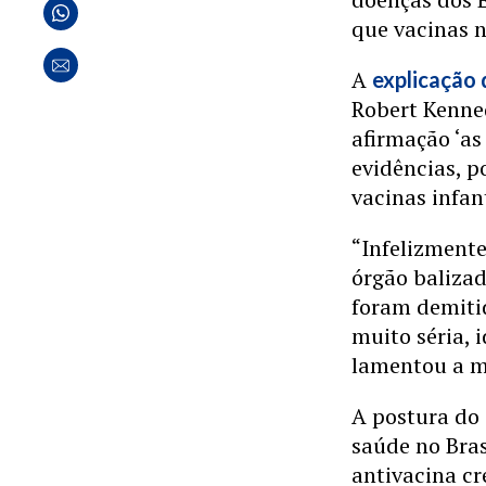
que vacinas 
A
explicação 
Robert Kenned
afirmação ‘a
evidências, p
vacinas infan
“Infelizmente
órgão baliza
foram demiti
muito séria, 
lamentou a m
A postura do
saúde no Bra
antivacina cr