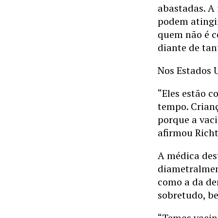
abastadas. A 
podem atingir
quem não é co
diante de tan
Nos Estados U
“Eles estão 
tempo. Crian
porque a vac
afirmou Rich
A médica dest
diametralmen
como a da den
sobretudo, be
“Temos vacina