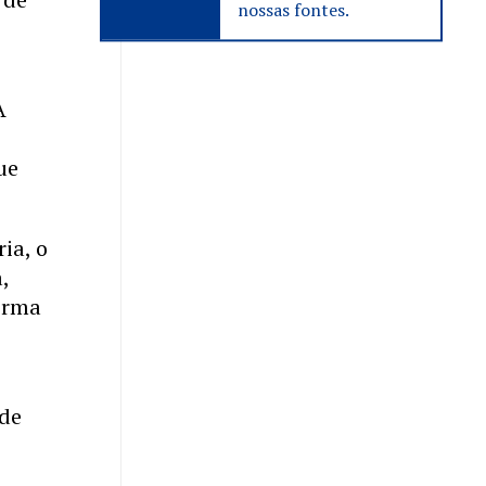
nossas fontes.
A
ue
ia, o
,
orma
 de