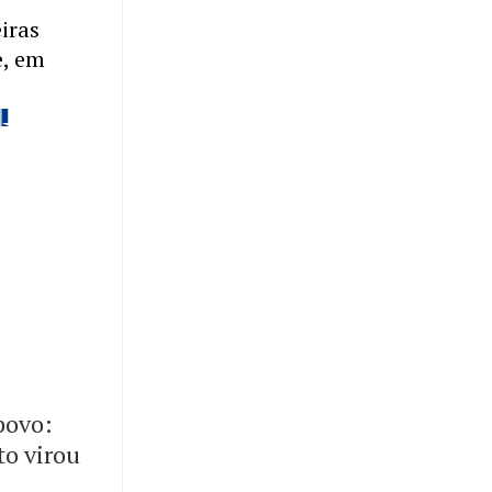
eiras
e, em
 povo:
to virou