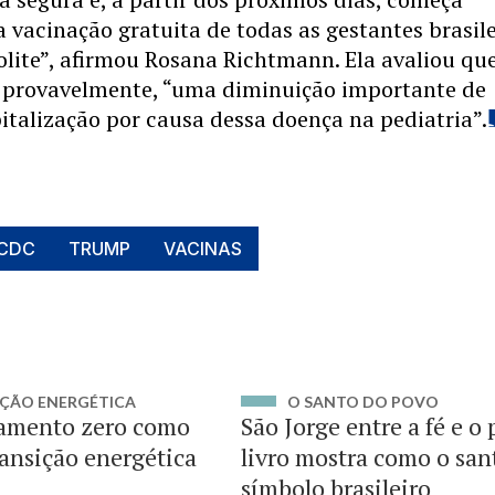
a vacinação gratuita de todas as gestantes brasil
lite”, afirmou Rosana Richtmann. Ela avaliou qu
, provavelmente, “uma diminuição importante de
italização por causa dessa doença na pediatria”.
CDC
TRUMP
VACINAS
ÇÃO ENERGÉTICA
O SANTO DO POVO
amento zero como
São Jorge entre a fé e o
ransição energética
livro mostra como o san
símbolo brasileiro