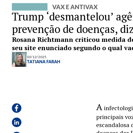
VAX E ANTIVAX
Trump ‘desmantelou’ agê
prevenção de doenças, diz
Rosana Richtmann criticou medida do
seu site enunciado segundo o qual v
03/12/2025
TATIANA FARAH
A
infectolog
principais vo
escandalosa d
doenças dos E