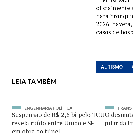
oficialmente 
para bronquio
2026, haverá
casos de hosp
AUTISMO
LEIA TAMBÉM
ENGENHARIA POLÍTICA
TRANSI
Suspensão de R$ 2,6 bi pelo TCU
O desmat
revela ruído entre União e SP
pilar da t
em obra do túnel