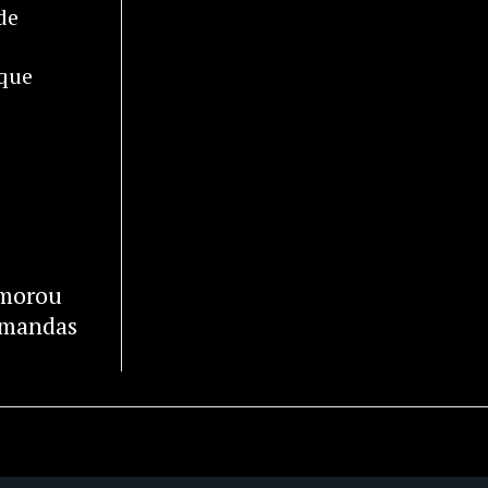
de
 que
TIR
emorou
demandas