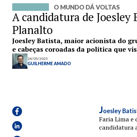
O MUNDO DÁ VOLTAS
A candidatura de Joesley 
Planalto
Joesley Batista, maior acionista do g
e cabeças coroadas da política que vi
24/05/2025
GUILHERME AMADO
J
oesley Batis
Faria Lima e 
candidatura 