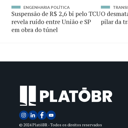
ENGENHARIA POLÍTICA
TRANSI
Suspensão de R$ 2,6 bi pelo TCU
O desmat
revela ruído entre União e SP
pilar da t
em obra do túnel
© 2024 PlatôBR - Todos os direitos reservados