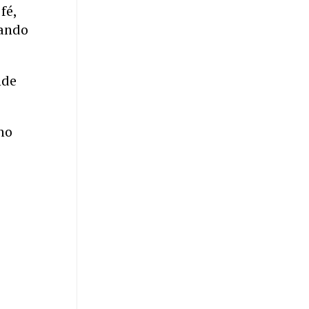
fé,
ando
nde
no