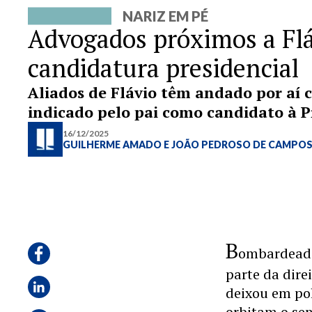
NARIZ EM PÉ
Advogados próximos a Fl
candidatura presidencial
Aliados de Flávio têm andado por aí c
indicado pelo pai como candidato à P
16/12/2025
GUILHERME AMADO
E
JOÃO PEDROSO DE CAMPO
B
ombardeada
parte da dire
deixou em po
orbitam o se