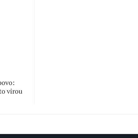
 povo:
to virou