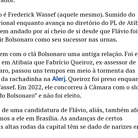
o é Frederick Wassef (aquele mesmo). Sumido do
cional enquanto avança no diretório do PL de Ati
tem andado por aí cheio de si desde que Flávio foi
ir Bolsonaro como seu sucessor nas urnas.
em com o clã Bolsonaro uma antiga relação. Foi 
em Atibaia que Fabrício Queiroz, ex-assessor de
naro, passou uns tempos em meio à tormenta das
s da rachadinha na
. Queiroz foi preso enqua
Alerj
assef. Em 2022, ele concorreu à Câmara com o sl
o Bolsonaro” e não foi eleito.
 de uma candidatura de Flávio, aliás, também af
mos a ele em Brasília. As andanças de certos
 altas rodas da capital têm se dado de narizes 