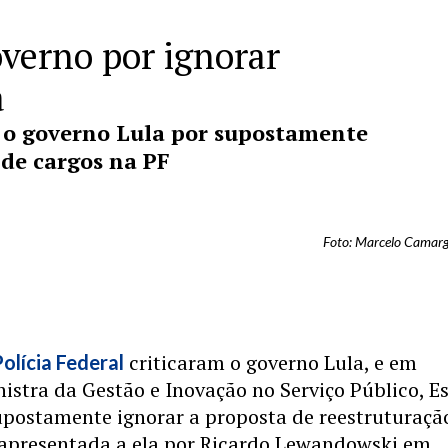
overno por ignorar
a
m o governo Lula por supostamente
 de cargos na PF
Foto: Marcelo Camarg
criticaram o governo Lula, e em
olícia Federal
nistra da Gestão e Inovação no Serviço Público, E
upostamente ignorar a proposta de reestruturaçã
 apresentada a ela por Ricardo Lewandowski em