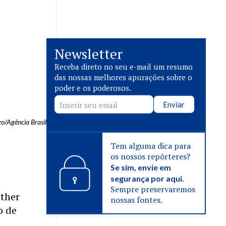
Newsletter
Receba direto no seu e-mail um resumo
das nossas melhores apurações sobre o
poder e os poderosos.
Enviar
o/Agência Brasil
Tem alguma dica para
os nossos repórteres?
Se sim, envie em
segurança por aqui.
Sempre preservaremos
sther
nossas fontes.
o de