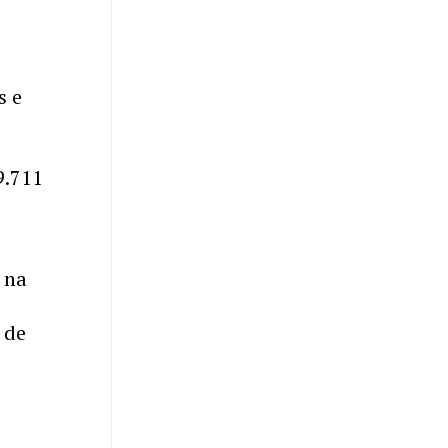
s e
9.711
 na
 de