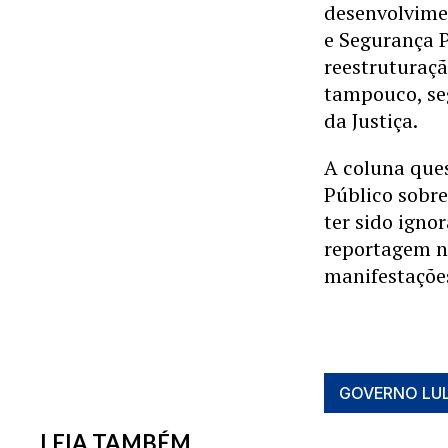
desenvolvimen
e Segurança P
reestruturaçã
tampouco, s
da Justiça.
A coluna ques
Público sobr
ter sido ign
reportagem n
manifestaçõe
GOVERNO LU
LEIA TAMBÉM