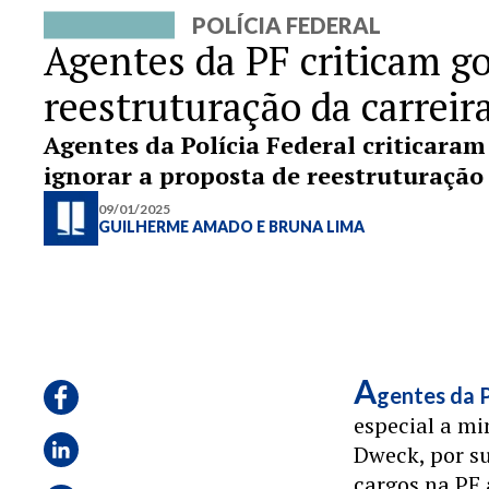
POLÍCIA FEDERAL
Agentes da PF criticam g
reestruturação da carreir
Agentes da Polícia Federal criticara
ignorar a proposta de reestruturação
09/01/2025
GUILHERME AMADO
E
BRUNA LIMA
A
gentes da P
especial a mi
Dweck, por s
cargos na PF