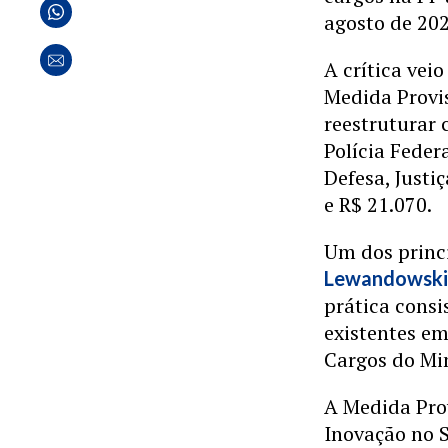
agosto de 202
A crítica ve
Medida Provis
reestruturar 
Polícia Feder
Defesa, Justi
e R$ 21.070.
Um dos princ
Lewandowsk
prática consi
existentes e
Cargos do Min
A Medida Prov
Inovação no S