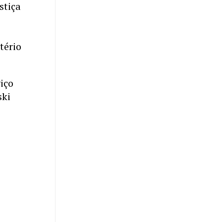
stiça
tério
iço
ski