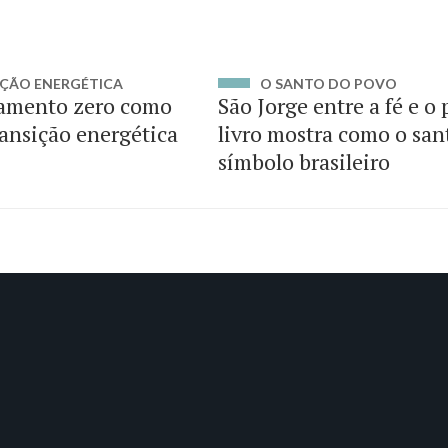
ÇÃO ENERGÉTICA
O SANTO DO POVO
amento zero como
São Jorge entre a fé e o
ransição energética
livro mostra como o san
símbolo brasileiro