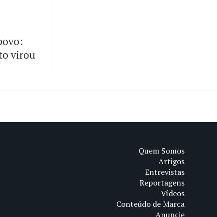
 povo:
to virou
Quem Somos
Artigos
Entrevistas
Reportagens
Vídeos
Conteúdo de Marca
Anuncie