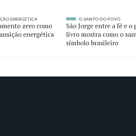
ÇÃO ENERGÉTICA
O SANTO DO POVO
amento zero como
São Jorge entre a fé e o
ransição energética
livro mostra como o san
símbolo brasileiro