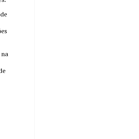
 de
ões
 na
de