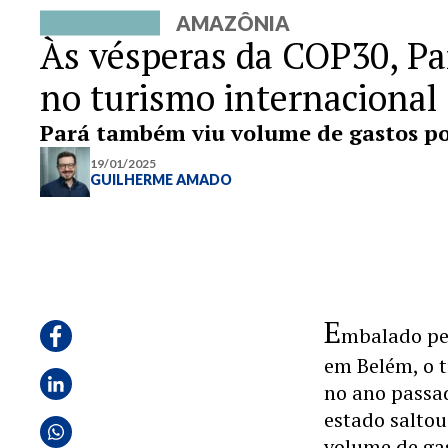
AMAZÔNIA
Às vésperas da COP30, Pa
no turismo internacional
Pará também viu volume de gastos po
19/01/2025
GUILHERME AMADO
E
mbalado p
em Belém, o 
no ano passad
estado salto
volume de gas