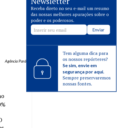
Newsletter
Receba direto no seu e-mail um resumo
das nossas melhores apurações sobre o
poder e os poderosos.
Enviar
Tem alguma dica para
os nossos repórteres?
Agência Pará
Se sim, envie em
segurança por aqui.
Sempre preservaremos
nossas fontes.
no
0%
O
es.