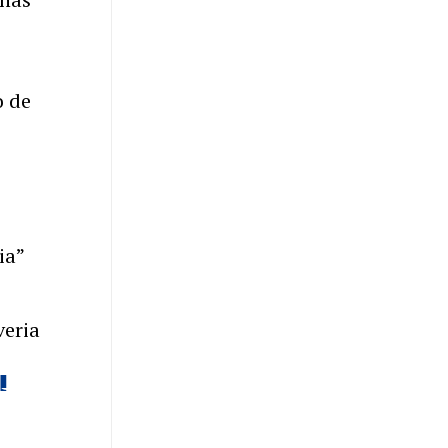
o de
ia”
veria
a