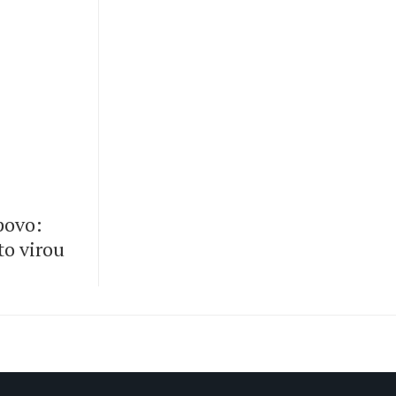
 povo:
to virou