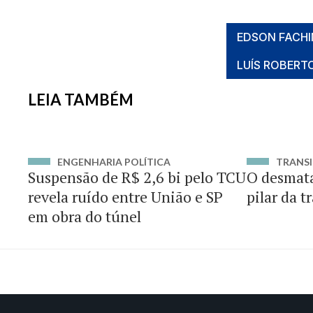
EDSON FACHI
LUÍS ROBERT
LEIA TAMBÉM
ENGENHARIA POLÍTICA
TRANSI
Suspensão de R$ 2,6 bi pelo TCU
O desmat
revela ruído entre União e SP
pilar da t
em obra do túnel