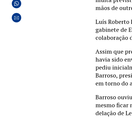
mãos de outro
Luís Roberto 
gabinete de 
colaboração d
Assim que pro
havia sido e
pediu inicial
Barroso, pre
em torno do 
Barroso ouviu
mesmo ficar 
delação de L