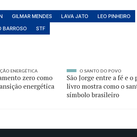
N
GILMAR MENDES
LAVA JATO
LEO PINHEIRO
O BARROSO
STF
ÇÃO ENERGÉTICA
O SANTO DO POVO
amento zero como
São Jorge entre a fé e o
ransição energética
livro mostra como o san
símbolo brasileiro