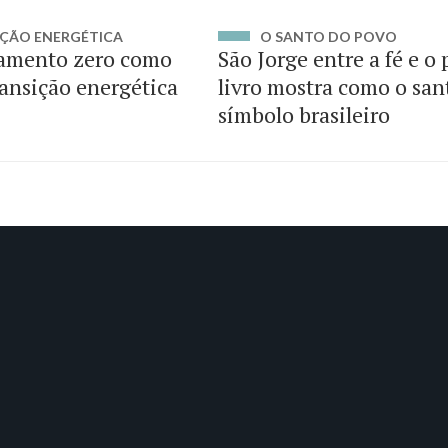
ÇÃO ENERGÉTICA
O SANTO DO POVO
amento zero como
São Jorge entre a fé e o
ransição energética
livro mostra como o san
símbolo brasileiro