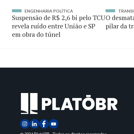
ENGENHARIA POLÍTICA
TRANSI
Suspensão de R$ 2,6 bi pelo TCU
O desmat
revela ruído entre União e SP
pilar da t
em obra do túnel
© 2024 PlatôBR - Todos os direitos reservados