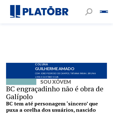
COLUNA
GUILHERME AMADO
COM JOÃO PEDROSO DE CAMPOS, TATIANA FARAH, BRUNA
LIMA E GUSTAVO SILVA
SOU XÓVEM
BC engraçadinho não é obra de
Galípolo
BC tem até personagem ‘sincero’ que
puxa a orelha dos usuários, nascido