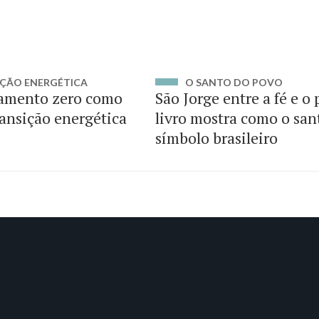
ÇÃO ENERGÉTICA
O SANTO DO POVO
amento zero como
São Jorge entre a fé e o
ransição energética
livro mostra como o san
símbolo brasileiro