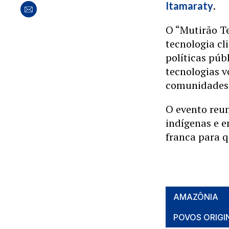
.
Itamaraty
O “Mutirão T
tecnologia cli
políticas púb
tecnologias v
comunidades 
O evento reun
indígenas e e
franca para q
AMAZÔNIA
POVOS ORIGI