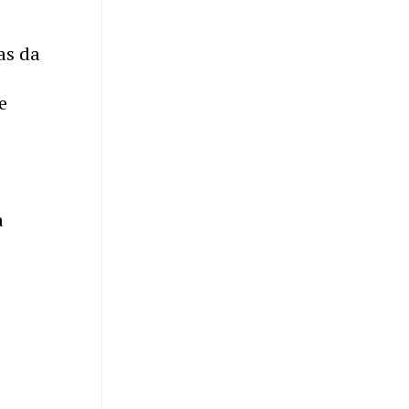
as da
e
a