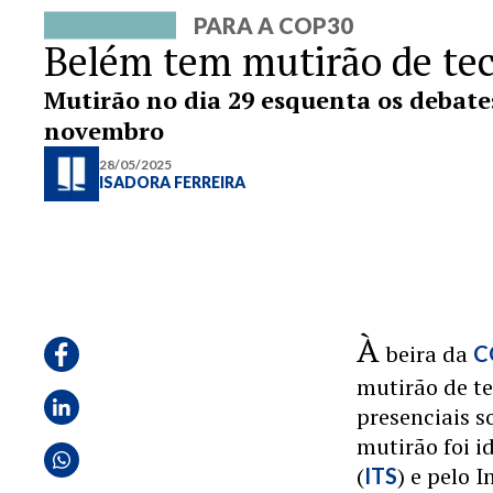
PARA A COP30
Belém tem mutirão de tec
Mutirão no dia 29 esquenta os debate
novembro
28/05/2025
ISADORA FERREIRA
À
beira da
C
mutirão de te
presenciais s
mutirão foi i
(
) e pelo 
ITS