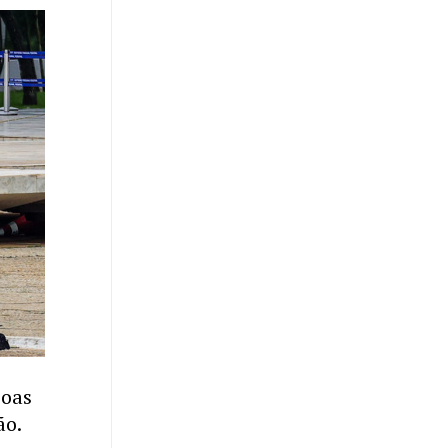
soas
ão.