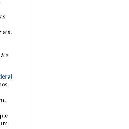
s
s
tas
o
iais.
lá e
deral
nos
am,
 que
 um