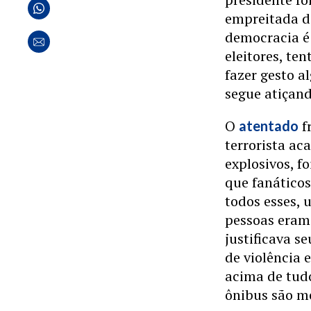
empreitada d
democracia é 
eleitores, te
fazer gesto a
segue atiçand
O
f
atentado
terrorista a
explosivos, f
que fanático
todos esses, 
pessoas eram
justificava s
de violência 
acima de tud
ônibus são me