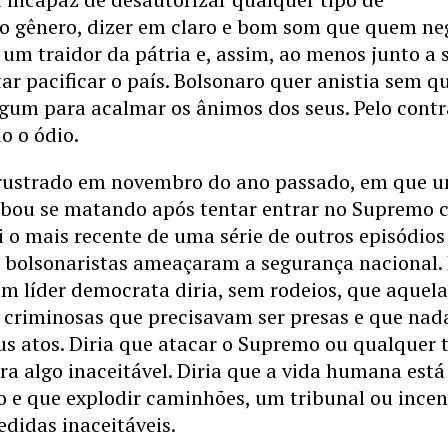
o gênero, dizer em claro e bom som que quem ne
um traidor da pátria e, assim, ao menos junto a 
ntar pacificar o país. Bolsonaro quer anistia sem q
lgum para acalmar os ânimos dos seus. Pelo contr
o o ódio.
rustrado em novembro do ano passado, em que 
cabou se matando após tentar entrar no Supremo
oi o mais recente de uma série de outros episódio
s bolsonaristas ameaçaram a segurança nacional.
um líder democrata diria, sem rodeios, que aquel
 criminosas que precisavam ser presas e que nad
eus atos. Diria que atacar o Supremo ou qualquer 
era algo inaceitável. Diria que a vida humana está
o e que explodir caminhões, um tribunal ou incen
didas inaceitáveis.