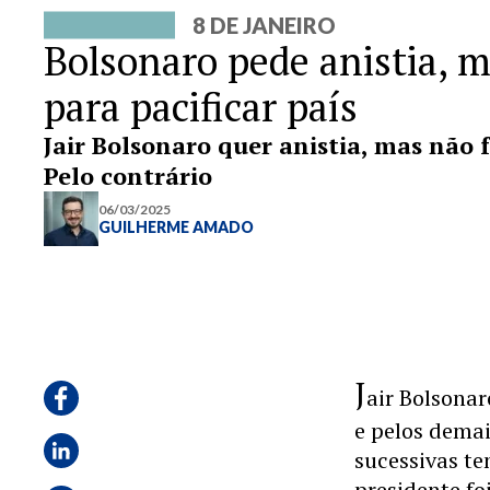
8 DE JANEIRO
Bolsonaro pede anistia, m
para pacificar país
Jair Bolsonaro quer anistia, mas não 
Pelo contrário
06/03/2025
GUILHERME AMADO
J
air Bolsonar
e pelos demai
sucessivas te
presidente fo