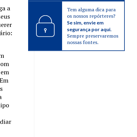
ga a
Tem alguma dica para
seus
os nossos repórteres?
Se sim, envie em
uerer
segurança por aqui.
ário:
Sempre preservaremos
nossas fontes.
um
 com
s em
 Em
as
a
tipo
diar