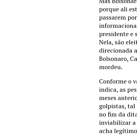
Mas Bolsonaro
porque ali e
passarem por
informaciona
presidente e 
Nela, são ele
direcionada a
Bolsonaro, Ca
mordeu.
Conforme o va
indica, as pe
meses anterio
golpistas, ta
no fim da dit
inviabilizar 
acha legítimo