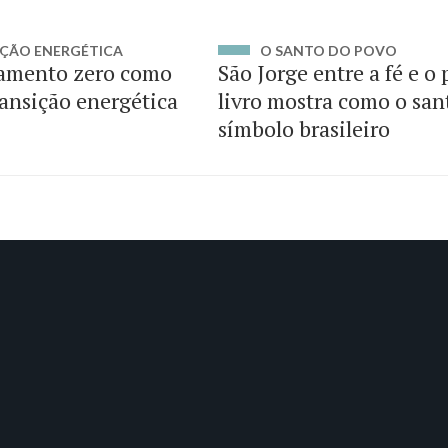
ÇÃO ENERGÉTICA
O SANTO DO POVO
amento zero como
São Jorge entre a fé e o
ransição energética
livro mostra como o san
símbolo brasileiro