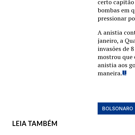
certo capitão
bombas em qu
pressionar po
A anistia con
janeiro, a Q
invasões de 8
mostrou que 
anistia aos g
maneira.
BOLSONARO
LEIA TAMBÉM