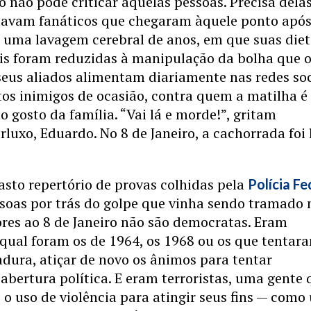
 não pode criticar aquelas pessoas. Precisa dela
stavam fanáticos que chegaram àquele ponto apó
 uma lavagem cerebral de anos, em que suas die
is foram reduzidas à manipulação da bolha que 
seus aliados alimentam diariamente nas redes soc
itos inimigos de ocasião, contra quem a matilha é
o gosto da família. “Vai lá e morde!”, gritam
rluxo, Eduardo. No 8 de Janeiro, a cachorrada foi 
sto repertório de provas colhidas pela
Polícia Fe
ssoas por trás do golpe que vinha sendo tramado 
res ao 8 de Janeiro não são democratas. Eram
l qual foram os de 1964, os 1968 ou os que tentar
adura, atiçar de novo os ânimos para tentar
a abertura política. E eram terroristas, uma gente
 o uso de violência para atingir seus fins — como