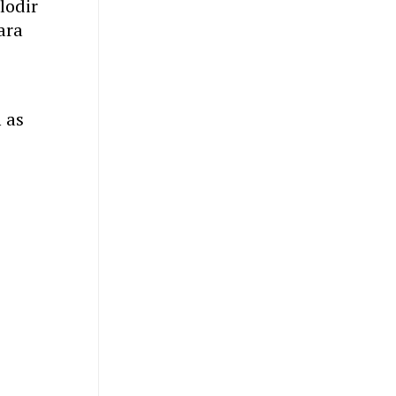
lodir
ara
 as