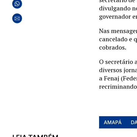
divulgando no
governador e
Nas mensagen
cancelado e q
cobrados.
O secretário 
diversos jorn
a Fenaj (Fede
recriminando 
AMAPÁ
D