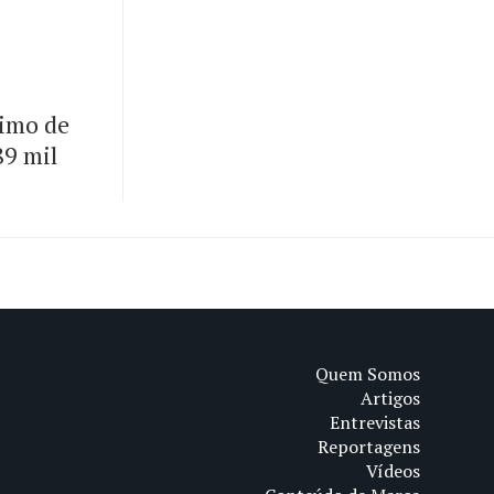
rimo de
89 mil
Quem Somos
Artigos
Entrevistas
Reportagens
Vídeos