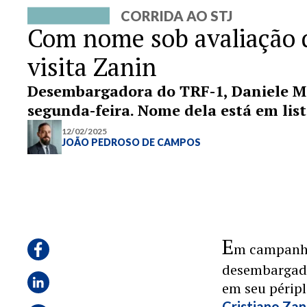
CORRIDA AO STJ
Com nome sob avaliação d
visita Zanin
Desembargadora do TRF-1, Daniele M
segunda-feira. Nome dela está em list
12/02/2025
JOÃO PEDROSO DE CAMPOS
E
m campanha
desembargad
em seu péripl
Cristiano Zan