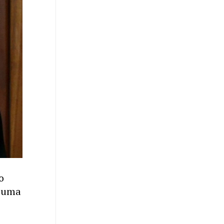
o
e uma