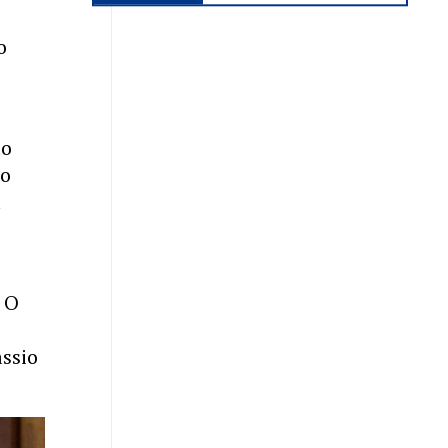
o
do
ão
a
. O
ssio