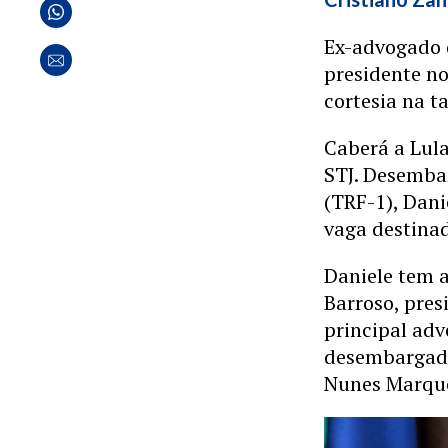
Ex-advogado d
presidente n
cortesia na t
Caberá a Lula
STJ. Desemba
(TRF-1), Dani
vaga destinad
Daniele tem 
Barroso, pres
principal adv
desembargado
Nunes Marqu