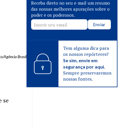
Receba direto no seu e-mail um resumo
das nossas melhores apurações sobre o
poder e os poderosos.
Enviar
Tem alguma dica para
os nossos repórteres?
to/Agência Brasil
Se sim, envie em
segurança por aqui.
Sempre preservaremos
nossas fontes.
e se