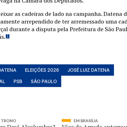
vaga na Câmara dos Deputados.
eixar as cadeiras de lado na campanha. Datena d
damente arrependido de ter arremessado uma cad
al durante a disputa pela Prefeitura de São Paul
ás.
DATENA
ELEIÇÕES 2026
JOSÉ LUIZ DATENA
AL
PSB
SÃO PAULO
M TRONO
EM BRASÍLIA
era Davi Alcolumbre?
Vice de Arruda enterro