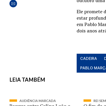
outubro uma 
Ele promete d
estar profun
em Pablo Març
dois anos atr
CADEIRA
PABLO MARÇ
LEIA TAMBÉM
AUDIÊNCIA MARCADA
REI SE
Rusgas entre Celina Leão e
O fim da 