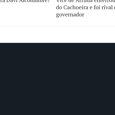
do Cachoeira e foi rival
governador