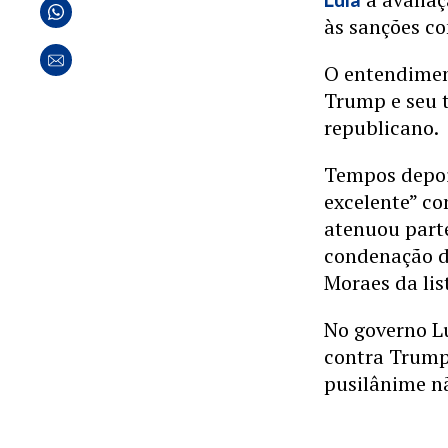
às sanções c
O entendime
Trump e seu 
republicano.
Tempos depoi
excelente” co
atenuou parte
condenação de
Moraes da lis
No governo Lu
contra Trump,
pusilânime n