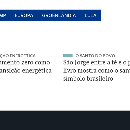
MP
EUROPA
GROENLÂNDIA
LULA
ÇÃO ENERGÉTICA
O SANTO DO POVO
amento zero como
São Jorge entre a fé e o
ransição energética
livro mostra como o san
símbolo brasileiro