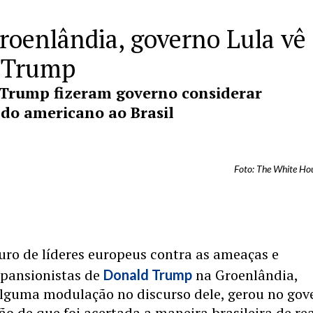
roenlândia, governo Lula vê
a Trump
 Trump fizeram governo considerar
 do americano ao Brasil
S
Foto: The White Ho
uro de líderes europeus contra as ameaças e
xpansionistas de
na Groenlândia,
Donald Trump
alguma modulação no discurso dele, gerou no gov
ão de que foi acertada a maneira brasileira de re