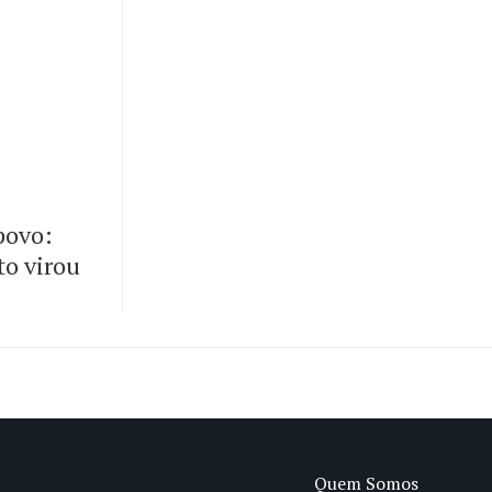
 povo:
to virou
Quem Somos