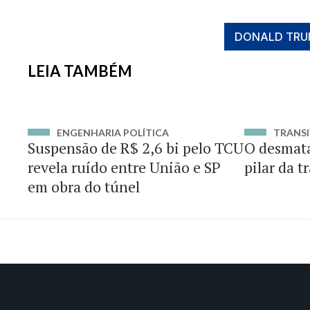
DONALD TRU
LEIA TAMBÉM
ENGENHARIA POLÍTICA
TRANSI
Suspensão de R$ 2,6 bi pelo TCU
O desmat
revela ruído entre União e SP
pilar da t
em obra do túnel