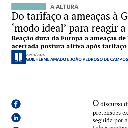
À ALTURA
Do tarifaço a ameaças à G
‘modo ideal’ para reagir 
Reação dura da Europa a ameaças de
acertada postura altiva após tarifaço
23/01/2026
GUILHERME AMADO
E
JOÃO PEDROSO DE CAMPO
O
discurso d
pretensões e
seguida por 
a avaliaç
Lula