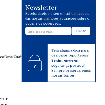
Newsletter
Receba direto no seu e-mail um resumo
das nossas melhores apurações sobre o
poder e os poderosos.
Enviar
Tem alguma dica para
os nossos repórteres?
use/Daniel Torok
Se sim, envie em
segurança por aqui.
Sempre preservaremos
nossas fontes.
erno
agir