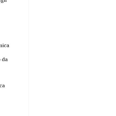
mica
o da
ica