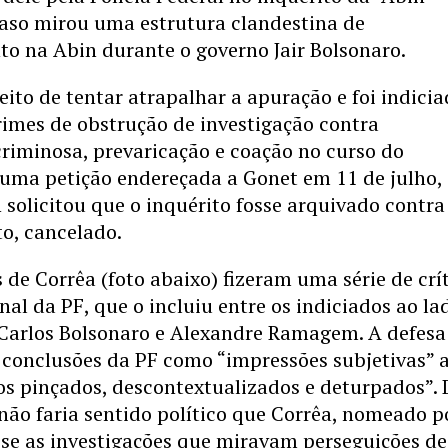
caso mirou uma estrutura clandestina de
o na Abin durante o governo Jair Bolsonaro.
eito de tentar atrapalhar a apuração e foi indici
rimes de obstrução de investigação contra
riminosa, prevaricação e coação no curso do
 uma petição endereçada a Gonet em 11 de julho,
 solicitou que o inquérito fosse arquivado contra 
o, cancelado.
de Corrêa (foto abaixo) fizeram uma série de crí
inal da PF, que o incluiu entre os indiciados ao la
arlos Bolsonaro e Alexandre Ramagem. A defesa
s conclusões da PF como “impressões subjetivas” 
tos pinçados, descontextualizados e deturpados”. 
ão faria sentido político que Corrêa, nomeado p
sse as investigações que miravam perseguições de