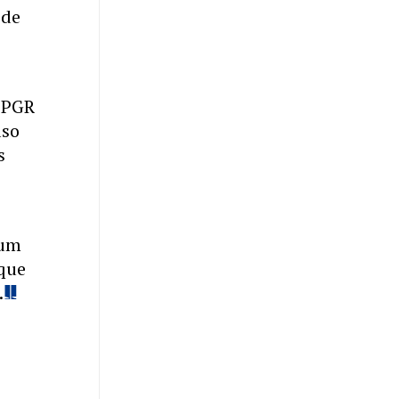
ode
a PGR
aso
s
gum
 que
.