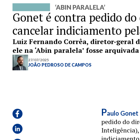
‘ABIN PARALELA’
Gonet é contra pedido do 
cancelar indiciamento pe
Luiz Fernando Corrêa, diretor-geral 
ele na ‘Abin paralela’ fosse arquivad
27/07/2025
JOÃO PEDROSO DE CAMPOS
P
aulo Gonet
pedido do dir
Inteligência)
indiciamento 