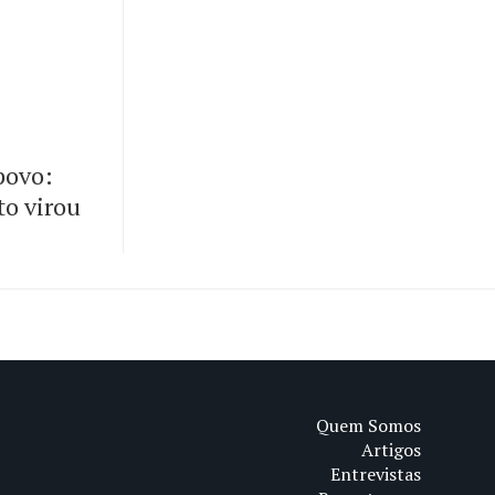
 povo:
to virou
Quem Somos
Artigos
Entrevistas