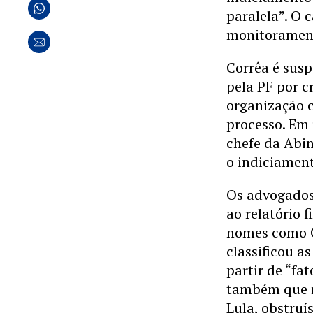
paralela”. O 
monitorament
Corrêa é susp
pela PF por c
organização c
processo. Em
chefe da Abin
o indiciament
Os advogados 
ao relatório f
nomes como C
classificou a
partir de “fa
também que n
Lula, obstruí