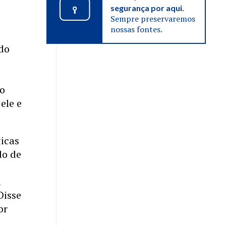
segurança por aqui.
Sempre preservaremos
nossas fontes.
ado
 o
ele e
ticas
do de
a
Disse
or