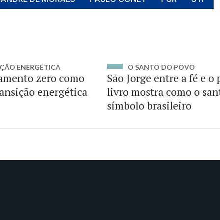
ÇÃO ENERGÉTICA
O SANTO DO POVO
amento zero como
São Jorge entre a fé e o
ransição energética
livro mostra como o san
símbolo brasileiro