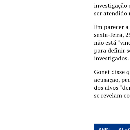
investigação 
ser atendido
Em parecer a 
sexta-feira, 
não está “vin
para definir 
investigados.
Gonet disse 
acusação, ped
dos alvos “d
se revelam c
ABIN
ALE