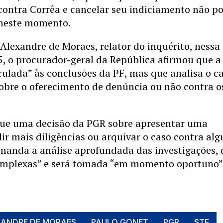
contra Corrêa e cancelar seu indiciamento não p
 neste momento.
Alexandre de Moraes, relator do inquérito, nessa
25, o procurador-geral da República afirmou que 
culada” às conclusões da PF, mas que analisa o c
sobre o oferecimento de denúncia ou não contra o
que uma decisão da PGR sobre apresentar uma
ir mais diligências ou arquivar o caso contra al
emanda a análise aprofundada das investigações,
omplexas” e será tomada “em momento oportuno”
XANDRE DE MORAES
PAULO GONET
PGR
STF