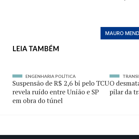
MAURO MEND
LEIA TAMBÉM
ENGENHARIA POLÍTICA
TRANSI
Suspensão de R$ 2,6 bi pelo TCU
O desmat
revela ruído entre União e SP
pilar da t
em obra do túnel