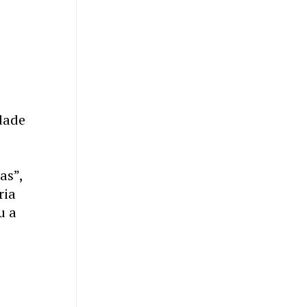
idade
as”,
ria
u a