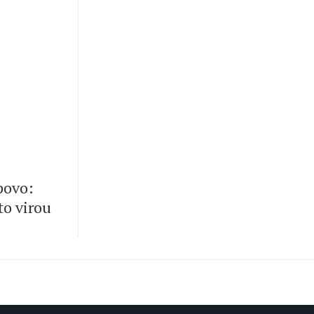
 povo:
to virou