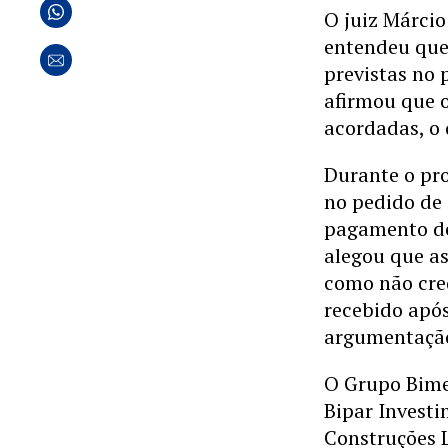
O juiz Márcio
entendeu que
previstas no
afirmou que 
acordadas, o 
Durante o pro
no pedido de 
pagamento de 
alegou que as
como não cre
recebido após
argumentação
O Grupo Bimet
Bipar Investi
Construções L