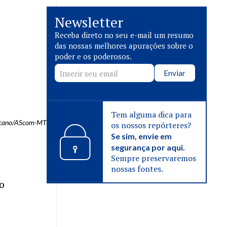
Newsletter
Receba direto no seu e-mail um resumo
das nossas melhores apurações sobre o
poder e os poderosos.
Enviar
Tem alguma dica para
scano/AScom-MT
os nossos repórteres?
Se sim, envie em
segurança por aqui.
Sempre preservaremos
nossas fontes.
 o
.