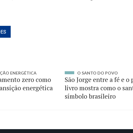
ES
ÇÃO ENERGÉTICA
O SANTO DO POVO
amento zero como
São Jorge entre a fé e o
ransição energética
livro mostra como o san
símbolo brasileiro