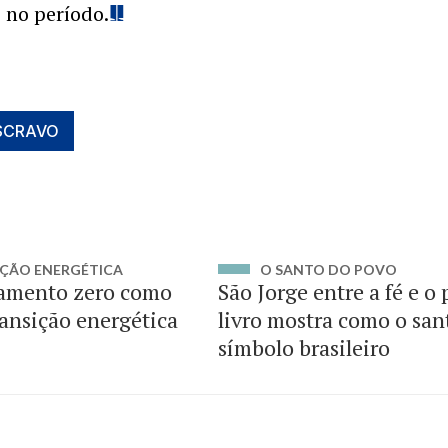
s no período.
SCRAVO
ÇÃO ENERGÉTICA
O SANTO DO POVO
amento zero como
São Jorge entre a fé e o
ransição energética
livro mostra como o san
símbolo brasileiro