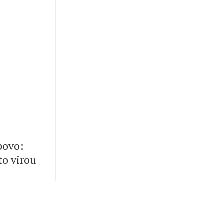
 povo:
to virou