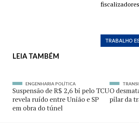
fiscalizadore
TRABALHO E
LEIA TAMBÉM
ENGENHARIA POLÍTICA
TRANSI
Suspensão de R$ 2,6 bi pelo TCU
O desmat
revela ruído entre União e SP
pilar da t
em obra do túnel