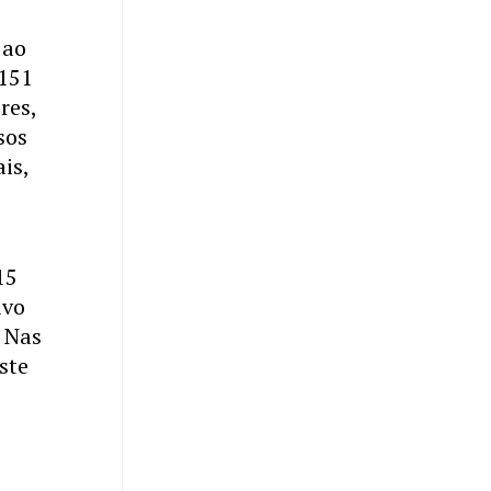
 ao
 151
res,
sos
is,
15
ivo
. Nas
ste