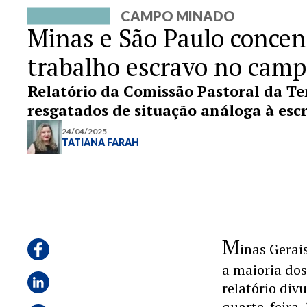
CAMPO MINADO
Minas e São Paulo concen
trabalho escravo no cam
Relatório da Comissão Pastoral da Te
resgatados de situação análoga à es
24/04/2025
TATIANA FARAH
M
inas Gerai
a maioria dos
relatório div
quarta-feira, 