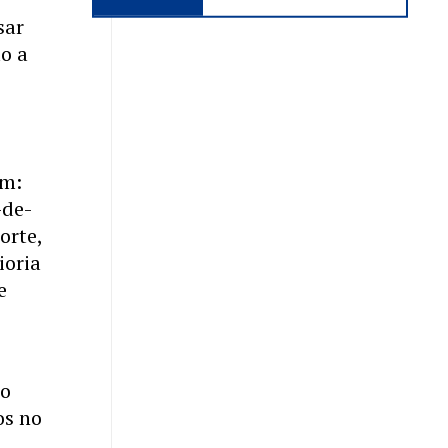
sar
o a
am:
-de-
orte,
ioria
e
do
os no