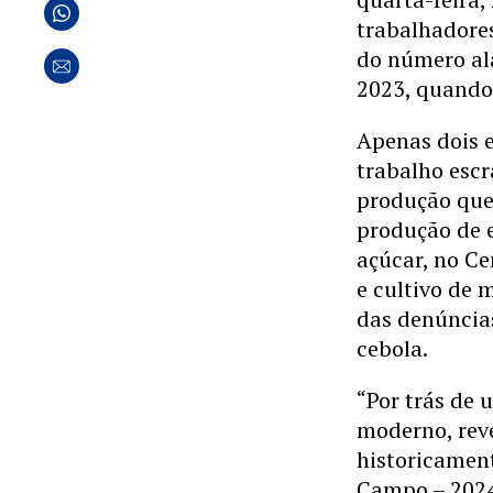
trabalhadore
do número al
2023, quando 
Apenas dois 
trabalho escr
produção que
produção de e
açúcar, no C
e cultivo de 
das denúncias
cebola.
“Por trás de
moderno, rev
historicament
Campo – 2024