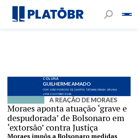
COLUNA
GUILHERME AMADO
COM JOÃO PEDROSO DE CAMPOS, TATIANA FARAH, BRUNA
LIMA E GUSTAVO SILVA
A REAÇÃO DE MORAES
Moraes aponta atuação ‘grave e
despudorada’ de Bolsonaro em
‘extorsão’ contra Justiça
Moraes impôs a Bolsonaro medidas