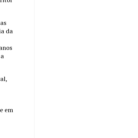
uas
ia da
 anos
 a
al,
ie em