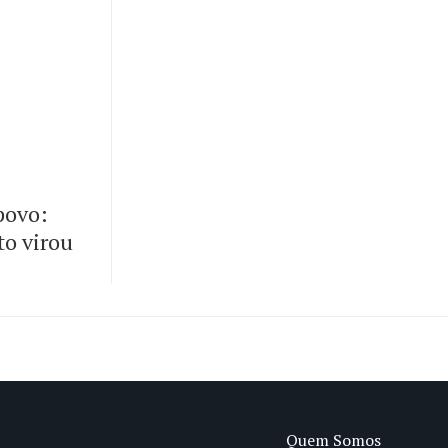
 povo:
to virou
Quem Somos