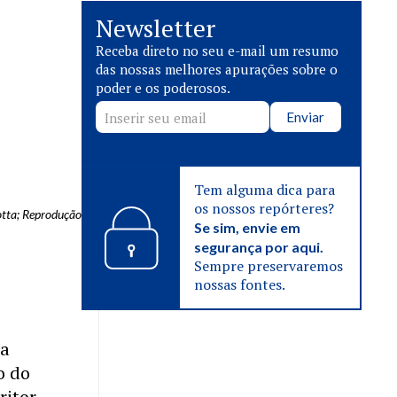
Newsletter
Receba direto no seu e-mail um resumo
das nossas melhores apurações sobre o
poder e os poderosos.
Enviar
Tem alguma dica para
os nossos repórteres?
otta; Reprodução
Se sim, envie em
segurança por aqui.
Sempre preservaremos
nossas fontes.
ra
o do
ritor