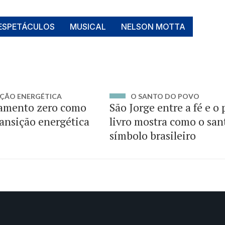
ESPETÁCULOS
MUSICAL
NELSON MOTTA
ÇÃO ENERGÉTICA
O SANTO DO POVO
amento zero como
São Jorge entre a fé e o
ransição energética
livro mostra como o san
símbolo brasileiro