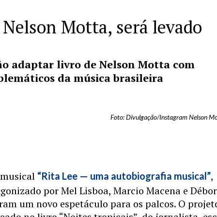
de Nelson Motta, será levado
vão adaptar livro de Nelson Motta com
emáticos da música brasileira
Foto: Divulgação/Instagram Nelson M
o musical
,
“Rita Lee — uma autobiografia musical”
agonizado por Mel Lisboa, Marcio Macena e Débo
ram um novo espetáculo para os palcos. O projet
ado no livro “Noites tropicais”, do jornalista, esc