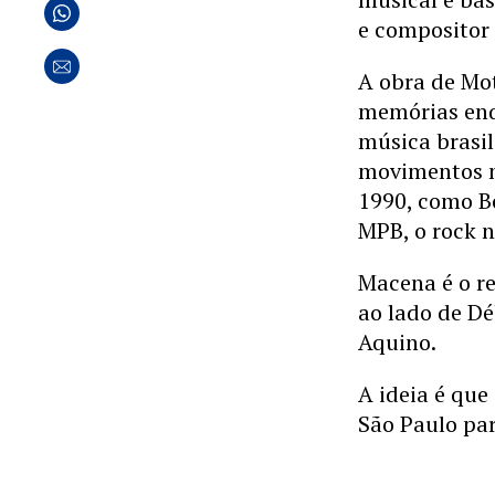
e composito
A obra de Mot
memórias enq
música brasil
movimentos m
1990, como Bo
MPB, o rock n
Macena é o re
ao lado de Dé
Aquino.
A ideia é que
São Paulo pa